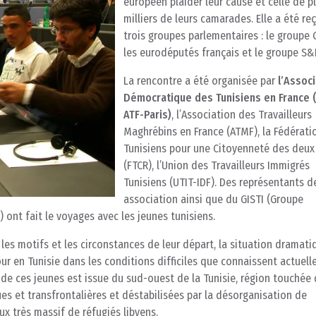
européen plaider leur cause et celle de p
milliers de leurs camarades. Elle a été re
trois groupes parlementaires : le groupe
les eurodéputés français et le groupe S&
La rencontre a été organisée par
l’Assoc
Démocratique des Tunisiens en France 
ATF-Paris)
, l’Association des Travailleurs
Maghrébins en France (ATMF), la Fédérati
Tunisiens pour une Citoyenneté des deux
(FTCR), l’Union des Travailleurs Immigrés
Tunisiens (UTIT-IDF). Des représentants d
association ainsi que du GISTI (Groupe
 ont fait le voyages avec les jeunes tunisiens.
les motifs et les circonstances de leur départ, la situation dramat
tour en Tunisie dans les conditions difficiles que connaissent actuel
té de ces jeunes est issue du sud-ouest de la Tunisie, région touchée 
ues et transfrontalières et déstabilisées par la désorganisation de
lux très massif de réfugiés libyens.