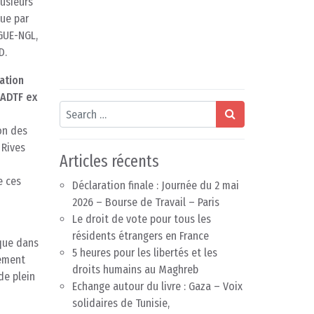
lusieurs
çue par
 GUE-NGL,
D.
iation
(ADTF ex
Search
on des
 Rives
Articles récents
e ces
Déclaration finale : Journée du 2 mai
2026 – Bourse de Travail – Paris
Le droit de vote pour tous les
résidents étrangers en France
ique dans
5 heures pour les libertés et les
lement
droits humains au Maghreb
de plein
Echange autour du livre : Gaza – Voix
solidaires de Tunisie,