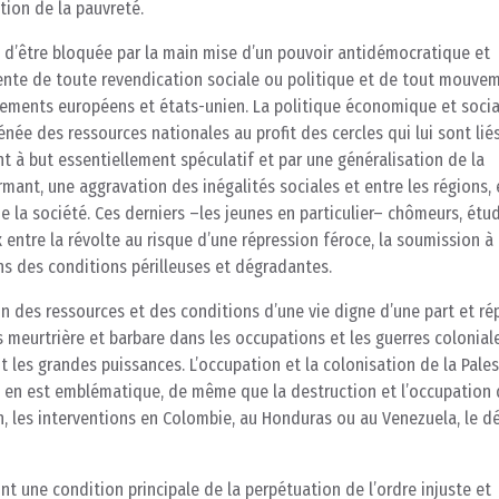
tion de la pauvreté.
ue d’être bloquée par la main mise d’un pouvoir antidémocratique et
olente de toute revendication sociale ou politique et de tout mouve
nements européens et états-unien. La politique économique et social
énée des ressources nationales au profit des cercles qui lui sont lié
nt à but essentiellement spéculatif et par une généralisation de la
ant, une aggravation des inégalités sociales et entre les régions, 
e la société. Ces derniers –les jeunes en particulier– chômeurs, étu
x entre la révolte au risque d’une répression féroce, la soumission à
ns des conditions périlleuses et dégradantes.
n des ressources et des conditions d’une vie digne d’une part et ré
s meurtrière et barbare dans les occupations et les guerres colonial
les grandes puissances. L’occupation et la colonisation de la Pales
 en est emblématique, de même que la destruction et l’occupation de
an, les interventions en Colombie, au Honduras ou au Venezuela, le 
t une condition principale de la perpétuation de l’ordre injuste et