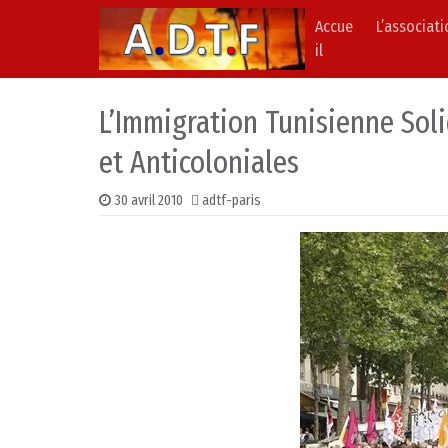
Accue
L’associat
Skip to content
Main Navigation
il
L’Immigration Tunisienne Soli
et Anticoloniales
30 avril 2010
adtf-paris