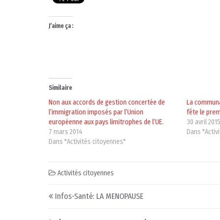
J’aime ça :
Similaire
Non aux accords de gestion concertée de
La communa
l’immigration imposés par l’Union
fête le prem
européenne aux pays limitrophes de l’UE.
30 avril 201
7 mars 2014
Dans "Activ
Dans "Activités citoyennes"
Activités citoyennes
Post navigation
Infos-Santé: LA MENOPAUSE