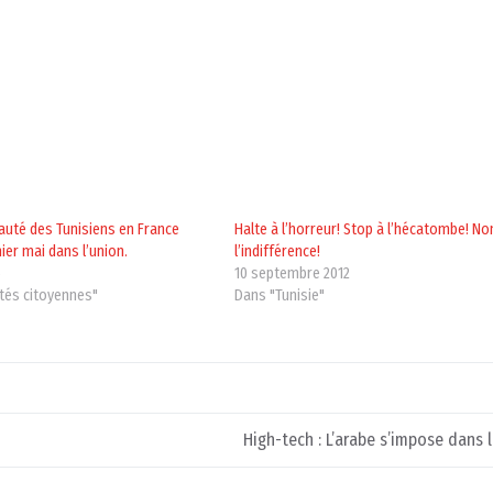
uté des Tunisiens en France
Halte à l’horreur! Stop à l’hécatombe! No
ier mai dans l’union.
l’indifférence!
5
10 septembre 2012
ités citoyennes"
Dans "Tunisie"
High-tech : L’arabe s’impose dans 