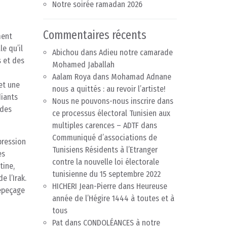
Notre soirée ramadan 2026
Commentaires récents
ment
e qu’il
Abichou
dans
Adieu notre camarade
s et des
Mohamed Jaballah
Aalam Roya
dans
Mohamad Adnane
et une
nous a quittés : au revoir l’artiste!
diants
Nous ne pouvons-nous inscrire dans
 des
ce processus électoral Tunisien aux
multiples carences – ADTF
dans
Communiqué d’associations de
pression
Tunisiens Résidents à l’Etranger
es
contre la nouvelle loi électorale
tine,
tunisienne du 15 septembre 2022
 l’Irak.
HICHERI Jean-Pierre
dans
Heureuse
dépeçage
année de l’Hégire 1444 à toutes et à
tous
Pat
dans
CONDOLÉANCES à notre