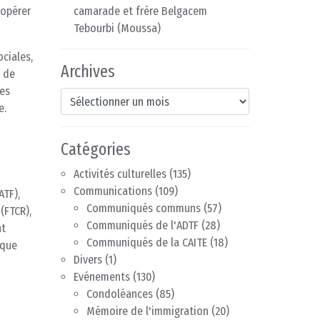
oopérer
camarade et frère Belgacem
Tebourbi (Moussa)
ciales,
Archives
e de
zes
Archives
e.
Catégories
Activités culturelles
(135)
Communications
(109)
ATF),
Communiqués communs
(57)
(FTCR),
Communiqués de l'ADTF
(28)
nt
Communiqués de la CAITE
(18)
ique
Divers
(1)
Evénements
(130)
Condoléances
(85)
Mémoire de l'immigration
(20)