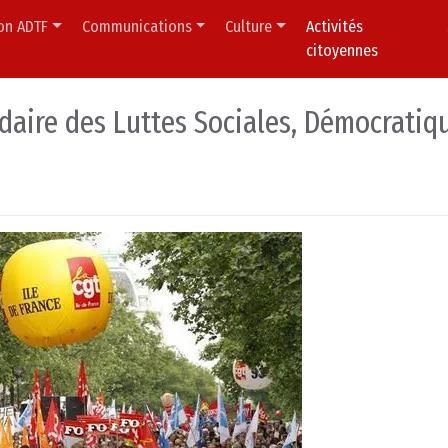
ion ADTF
Communications
Culture
Activités
citoyennes
daire des Luttes Sociales, Démocratiq