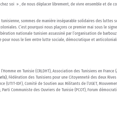
chez soi » , de nous déplacer librement, de vivre ensemble et de c
 tunisienne, sommes de manière inséparable solidaires des luttes so
loniales. C’est pourquoi nous plaçons ce premier mai sous le sign
libération nationale tunisien assassiné par l’organisation de barbou
 pour nous le lien entre lutte sociale, démocratique et anticolonial
 l’Homme en Tunisie (CRLDHT), Association des Tunisiens en France (
ris)
, Fédération des Tunisiens pour une Citoyenneté des deux Rives 
ance (UTIT-IDF), Comité de Soutien aux Militants de l’UGET, Mouveme
P), Parti Communiste des Ouvriers de Tunisie (PCOT), Forum démocrat