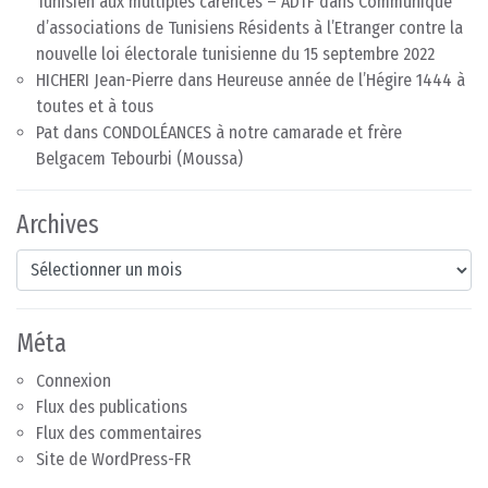
Tunisien aux multiples carences – ADTF
dans
Communiqué
d’associations de Tunisiens Résidents à l’Etranger contre la
nouvelle loi électorale tunisienne du 15 septembre 2022
HICHERI Jean-Pierre
dans
Heureuse année de l’Hégire 1444 à
toutes et à tous
Pat
dans
CONDOLÉANCES à notre camarade et frère
Belgacem Tebourbi (Moussa)
Archives
Archives
Méta
Connexion
Flux des publications
Flux des commentaires
Site de WordPress-FR