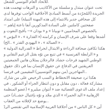
للاتحاد العام التونسي للشغل.
تحت عنوان مبتذل و سلسلة من الأكاذيب و الترهات تهجمت هذه
الجريدة (المٌجرّدة من أبسط المبادئ الأخلاقية الواجب توفرها لدى
كل صحافي جدير بالانتماء إلى هذه المهنة النبيلة) على امتداد
صفحتين كاملتين على السادة المذكورين آنفا ناعتة إياهم —
بالخصوص المحاميين « توبيانا » و « بودان »— بأقبح النعوت و
أشدها وقعا على شرف الإنسان و كرامته (« القذارة » ، « البؤس »
، « العمالة » ، « اليهودي القذر » …الخ)
هكذا تكافئ صحافة الرداءة و الابتذال انخراط « الفدرالية الدولية »
و « الرابطة الفرنسية » في تتبع من نوّه بقتل الزعيم النقابي و
الوطني الشهيد فرحات حشاد. فالرجلان يمثلان هاتين الجمعيتين
العريقتين في الدفاع عن حقوق الإنسان بما في ذلك حقوق
المهاجرين (من بينهم التونسيين) المقيمين في فرنسا…
هكذا ترد صحيفة الانحطاط و السب الرخيص على من شارك
مشاركة فعالة ، دون مقابل و دون انتظار الجزاء أو الشكور ، في
إعداد ملف الدعوى القضائية ضد « أنتوان ميليرو » (عضو المنظمة
الإرهابية « اليد الحمراء » الذي مجّد و نوّه بإغتيال حشــاد) حتى
يوضع حد لإفلاته من العقاب…
أين « كل الناس » من أخلاقنا العربية الإسلامية التي تقتضي الردّ