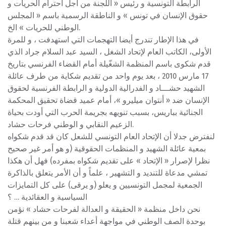
الرابطة التونسية و رئيس « اللجنة من أجل احترام الحريات و
حقوق الإنسان في تونس » و الناطقة الرسمية باسم « المجلس
الوطني للحريات » الخ.
في هذا الإطار تندرج أيضا التهجمات التي استهدفت ، و للمرة
الأولى، الكاتب العام لإتحاد الشغل ، السيد عبد السلام جراد الذي
قدم شكوى باسم المنظمة الشغّيلة أمام القضاء الفرنسي بتاريخ
17 مارس 2010 ، بعد يوم واحد من تقديم شكاية من طرف عائلة
الشهيد حشـــاد و الفدرالية الدولية و الرابطة الفرنسية لحقوق
الإنسان ضد « أنتوان ميليرو »، أمام عميد قضاة تحقيق المحكمة
الجنائية بباريس، بسبب تنويهه بجريمة الحرب التي أودت بحياة
الزعيم النقابي و الوطني فرحات حشاد.
لنفترض جدلا أن الإتحاد العام التونسي للشعل كان قد قدم شكواه
بمعية عائلة الشهيد و المنظمات الحقوقية (و هو أمر غير صحيح
نظرا لإصرار « الإتحاد » على تقديم شكواه بمفرده) فهل أن هكذا
تمشي مدعاة للتنديد و التشهير ، علماً و أن الأمر يتعلق بالذاكرة
الجمعية لمجمل التونسيين و يعلو (و يرقى) على كل التمايزات
السياسية و العقائدية … ؟
نحن داخل منظمة « الحقيقة و العدالة لفرحات حشاد » نؤمن
بوحدة الصف الوطني في مواجهة أعداء شعبنا و من بينهم قتلة