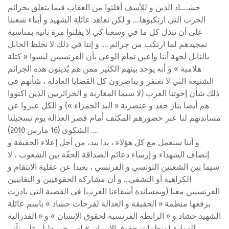
حشـــاد الذين و للأسف أفلتوا من العقاب فيما يتعلق بجرائم
الحرب التي ارتكبوها…. و لكن نعاهد عائلة الشهيد و أبناء شعبنا
على أن نبذل كل ما في وسعنا كي لا يفلتوا مرة ثانية بمناسبة
تمجيدهم لما ارتكب من جرائم …. و إننا في ذلك لا نخلط الحابل
بالنابل لجهة أننا واعين تمام الوعي بأن الفرنسيين ليسوا « كتلة
هلامية » و أنه يوجد بينهم الكثير ممن هم يٌدينون هذه الجرائم
الشنيعة التي لا تغتفر و يناصرون كل القضايا العادلة ، شأنهم في
ذلك شأن إخوتنا العرب (لا سيما المغاربة و الجزائريين الذين اكتووا
هم أيضا بنار حقد و عنصرية « اليد الحمراء ») و الكل عبروا عن
مساندتهم لنا عبر حضورهم المكثف أمام قصر العدالة يوم تسجيلنا
الشكوى (16 مارس 2010) ….
و أننا سنعمل مع كل هؤلاء ، يدا بيد، من أجل إعلاء الحقيقة و
إنصاف الشهداء و إرساء دعائم الصداقة الحقّة بين الشعوب ، لا
سيما بين الشعبين التونسي و الفرنسي ، بعيدا عن عقلية الانتقام و
الكراهية أو التشفي… و أن مشاركة الحقوقيين و النقابيين
الفرنسيين معنا (وبمساندة أشقاءنا العرب) في القضية التي بادرت
برفعها منظمة « الحقيقة و العدالة لفرحات حشاد » باسم عائلة
الشهيد حشاد و « الرابطة الفرنسية لحقوق الإنسان » و « الفدرالية
الدولية لمنظمات حقوق الإنسان » لهي خير دليل على تآزر