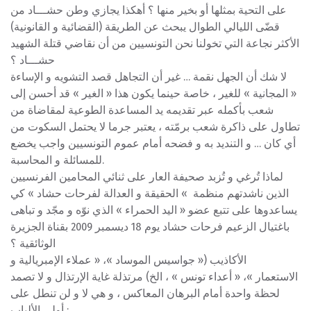
على التحية بمثلها أو بخير منها ؟ أهكذا يجازي وطن حشـــاد من
قضّى الليالي الطوال يبحث عن الطريقة (القضائية و القانونية)
الأكثر نجاعة التي تخولنا نحن التونسيين من أن نقاضي قتلة الشهيد
حشـــاد ؟
لا شك أن الجهل نقمة … غير أن التجاهل قصد التشويه و الإساءة
« المجانية » للغير ، خاصة حينما يكون هذا « الغير » قد أحسن إلى
شعب بأكمله عبر تقديمه يد المساعدة الطوعية لمقاضاة من
تطاول على ذاكرة شعب برمّته ، يعتبر جرما لا يحتمل السكوت من
أي كان … و التنديد به و فضحه أمام عموم التونسيين واجب يخضع
للمسائلة و المحاسبة.
لماذا تُرغي و تُزبد صحيفة العار على ثنائي المحامين الفرنسيين
الذين ناشدتهم منظمة » الحقيقة و العدالة لفرحات حشاد » كي
يساعدوها على تتبع عضو « اليد الحمراء » الذي نوّه و مجّد و تباهى
باغتيال الزعيم فرحات حشاد يوم 18 ديسمبر 2009 بقناة الجزيرة
الوثائقية ؟
الأكاذيب (« جواسيس الموساد »، « عملاء الإمبريالية و
الاستعمار »، « أعداء تونس » ، الخ) مرتذلة غاية الإرتذال و لا تصمد
لحظة واحدة أمام البرهان المعاكس ، و هي لا و لن تنطل على
أولي الألباب :