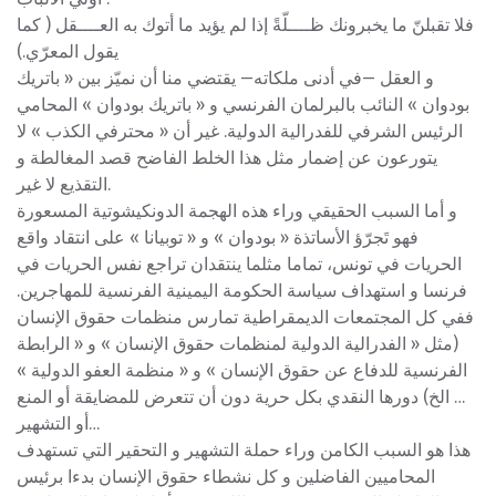
فلا تقبلنّ ما يخبرونك ظــــلّةً إذا لم يؤيد ما أتوك به العــــقل ( كما
يقول المعرّي.)
و العقل —في أدنى ملكاته— يقتضي منا أن نميّز بين « باتريك
بودوان » النائب بالبرلمان الفرنسي و « باتريك بودوان » المحامي
الرئيس الشرفي للفدرالية الدولية. غير أن « محترفي الكذب » لا
يتورعون عن إضمار مثل هذا الخلط الفاضح قصد المغالطة و
التقذيع لا غير.
و أما السبب الحقيقي وراء هذه الهجمة الدونكيشوتية المسعورة
فهو تَجرّؤ الأساتذة « بودوان » و « توبيانا » على انتقاد واقع
الحريات في تونس، تماما مثلما ينتقدان تراجع نفس الحريات في
فرنسا و استهداف سياسة الحكومة اليمينية الفرنسية للمهاجرين.
ففي كل المجتمعات الديمقراطية تمارس منظمات حقوق الإنسان
(مثل « الفدرالية الدولية لمنظمات حقوق الإنسان » و « الرابطة
الفرنسية للدفاع عن حقوق الإنسان » و « منظمة العفو الدولية »
… الخ) دورها النقدي بكل حرية دون أن تتعرض للمضايقة أو المنع
أو التشهير…
هذا هو السبب الكامن وراء حملة التشهير و التحقير التي تستهدف
المحاميين الفاضلين و كل نشطاء حقوق الإنسان بدءا برئيس