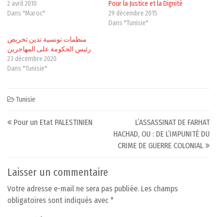
2 avril 2010
Pour la Justice et la Dignité
Dans "Maroc"
29 décembre 2015
Dans "Tunisie"
منظمات تونسية تدين تحريض
رئيس الحكومة على المهاجرين
23 décembre 2020
Dans "Tunisie"
Tunisie
Post navigation
Pour un Etat PALESTINIEN
L’ASSASSINAT DE FARHAT
HACHAD, OU : DE L’IMPUNITÉ DU
CRIME DE GUERRE COLONIAL
Laisser un commentaire
Votre adresse e-mail ne sera pas publiée.
Les champs
obligatoires sont indiqués avec
*