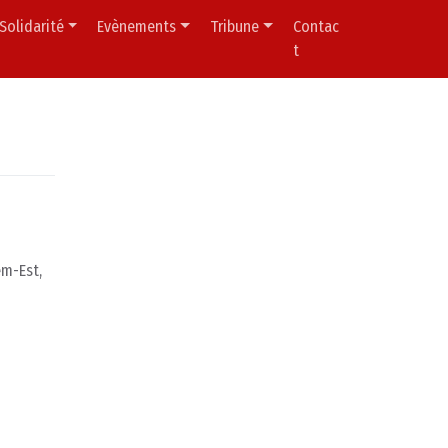
Solidarité
Evènements
Tribune
Contac
t
em-Est,