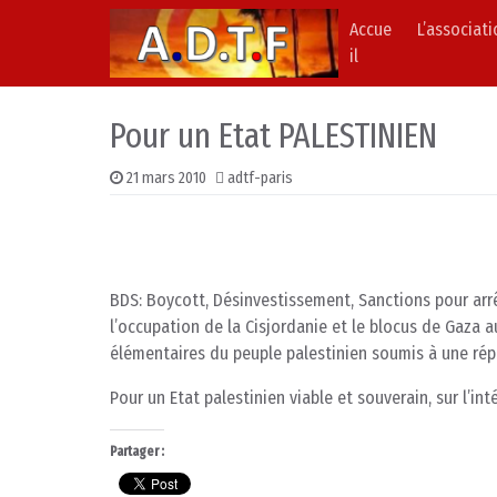
Accue
L’associat
Skip to content
Main Navigation
il
Pour un Etat PALESTINIEN
21 mars 2010
adtf-paris
BDS: Boycott, Désinvestissement, Sanctions pour arr
l’occupation de la Cisjordanie et le blocus de Gaza a
élémentaires du peuple palestinien soumis à une ré
Pour un Etat palestinien viable et souverain, sur l’int
Partager :