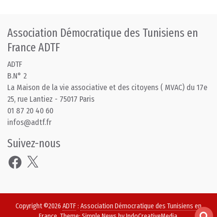
Association Démocratique des Tunisiens en
France ADTF
ADTF
B.N° 2
La Maison de la vie associative et des citoyens ( MVAC) du 17e
25, rue Lantiez - 75017 Paris
01 87 20 40 60
infos@adtf.fr
Suivez-nous
Facebook
X
Copyright ©2026
ADTF
:
Association Démocratique des Tunisiens en
France
. Theme: Simple News by
IndoCreativeMedia
.