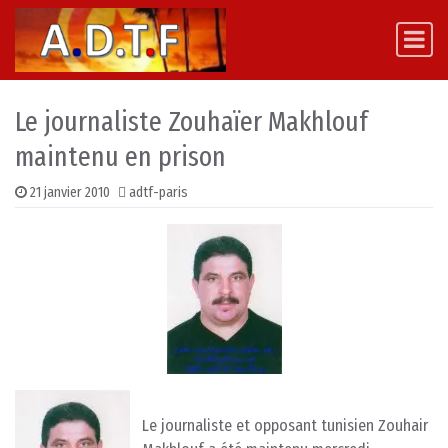
Skip to content
Main Navigation
Le journaliste Zouhaïer Makhlouf
maintenu en prison
21 janvier 2010
adtf-paris
Le journaliste et opposant tunisien Zouhair