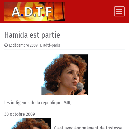
Skip to content
Main Navigation
Hamida est partie
12 décembre 2009
adtf-paris
les indigenes de la republique. MIR,
30 octobre 2009
C’est avec énormément de tristesse