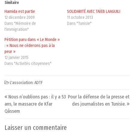
Similaire
Hamida est partie
SOLIDARITÉ AVEC TAÏEB LAAGUILI
12 décembre 2009
11 octobre 2013
Dans "Mémoire de
Dans "Tunisie"
l'immigration"
Pétition paru dans « Le Monde »
: « Nous ne céderons pas à la
peur »
12 janvier 2015
Dans "Activités citoyennes"
L'association: ADTF
Post navigation
Nous n’oublions pas : il y a 53
Pour la défense de la presse et
ans, le massacre de Kfar
des journalistes en Tunisie.
Qâssem
Laisser un commentaire