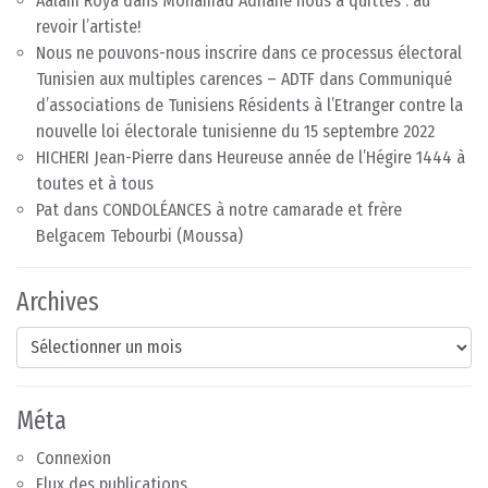
Aalam Roya
dans
Mohamad Adnane nous a quittés : au
revoir l’artiste!
Nous ne pouvons-nous inscrire dans ce processus électoral
Tunisien aux multiples carences – ADTF
dans
Communiqué
d’associations de Tunisiens Résidents à l’Etranger contre la
nouvelle loi électorale tunisienne du 15 septembre 2022
HICHERI Jean-Pierre
dans
Heureuse année de l’Hégire 1444 à
toutes et à tous
Pat
dans
CONDOLÉANCES à notre camarade et frère
Belgacem Tebourbi (Moussa)
Archives
Archives
Méta
Connexion
Flux des publications