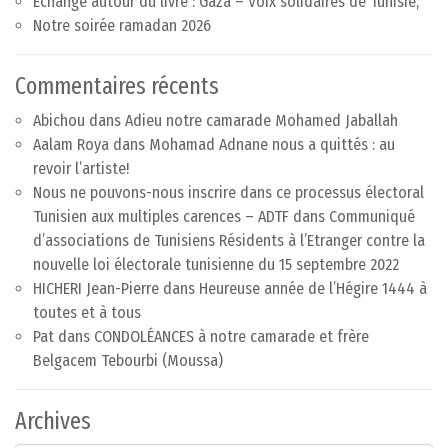
Echange autour du livre : Gaza – Voix solidaires de Tunisie,
Notre soirée ramadan 2026
Commentaires récents
Abichou
dans
Adieu notre camarade Mohamed Jaballah
Aalam Roya
dans
Mohamad Adnane nous a quittés : au
revoir l’artiste!
Nous ne pouvons-nous inscrire dans ce processus électoral
Tunisien aux multiples carences – ADTF
dans
Communiqué
d’associations de Tunisiens Résidents à l’Etranger contre la
nouvelle loi électorale tunisienne du 15 septembre 2022
HICHERI Jean-Pierre
dans
Heureuse année de l’Hégire 1444 à
toutes et à tous
Pat
dans
CONDOLÉANCES à notre camarade et frère
Belgacem Tebourbi (Moussa)
Archives