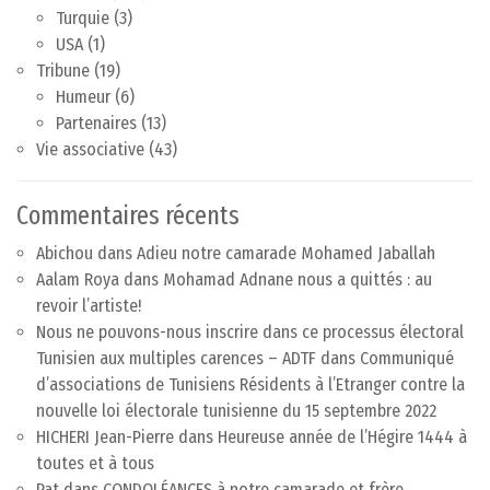
Turquie
(3)
USA
(1)
Tribune
(19)
Humeur
(6)
Partenaires
(13)
Vie associative
(43)
Commentaires récents
Abichou
dans
Adieu notre camarade Mohamed Jaballah
Aalam Roya
dans
Mohamad Adnane nous a quittés : au
revoir l’artiste!
Nous ne pouvons-nous inscrire dans ce processus électoral
Tunisien aux multiples carences – ADTF
dans
Communiqué
d’associations de Tunisiens Résidents à l’Etranger contre la
nouvelle loi électorale tunisienne du 15 septembre 2022
HICHERI Jean-Pierre
dans
Heureuse année de l’Hégire 1444 à
toutes et à tous
Pat
dans
CONDOLÉANCES à notre camarade et frère