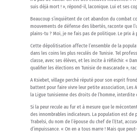
suis déjà mort ! », répond-il, laconique. Lui et ses co
Beaucoup s’inquiètent de cet abandon du combat col
mouvements de défense des libertés, raconte que l’un d
plains-tu ? Moi, je ne fais pas de politique. Le prix à 
Cette dépolitisation affecte l’ensemble de la populat
dans les coins les plus reculés de Tunisie. Tel profe
classe, avec ses élèves, et les incite à réfléchir. « Da
qualifier les élections en Tunisie de mascarade », ra
A Ksiebet, village perché réputé pour son esprit fro
battent pour faire vivre leur petite association, Les 
la Ligue tunisienne des droits de l’homme, interdite 
Si la peur recule au fur et à mesure que le mécontent
des innombrables indicateurs. La population est de pl
Trabelsi, du nom de l’épouse du chef de l’Etat, accusé
d’impuissance. « On en a tous marre ! Mais que peut-o