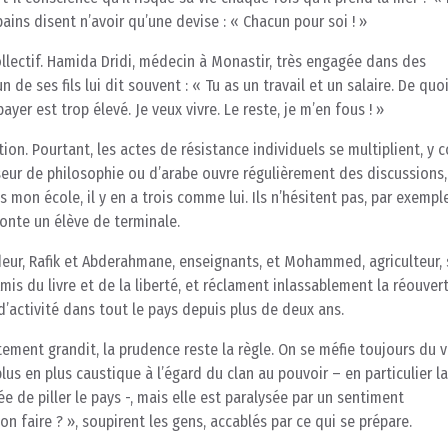
pains disent n’avoir qu’une devise : « Chacun pour soi ! »
lectif. Hamida Dridi, médecin à Monastir, très engagée dans des
e ses fils lui dit souvent : « Tu as un travail et un salaire. De quoi
payer est trop élevé. Je veux vivre. Le reste, je m’en fous ! »
ion. Pourtant, les actes de résistance individuels se multiplient, y 
sseur de philosophie ou d’arabe ouvre régulièrement des discussions,
ns mon école, il y en a trois comme lui. Ils n’hésitent pas, par exemple
conte un élève de terminale.
ndeur, Rafik et Abderahmane, enseignants, et Mohammed, agriculteur, 
Amis du livre et de la liberté, et réclament inlassablement la réouver
d’activité dans tout le pays depuis plus de deux ans.
ement grandit, la prudence reste la règle. On se méfie toujours du v
us en plus caustique à l’égard du clan au pouvoir – en particulier la
e de piller le pays -, mais elle est paralysée par un sentiment
n faire ? », soupirent les gens, accablés par ce qui se prépare.