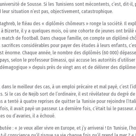
niversité de Sousse. Si les Tunisiens sont mécontents, c’est, dit-il, 
leur situation n’est pas, objectivement, catastrophique.
Maghreb, le fléau des « diplômés chômeurs » ronge la société. Il exp
e à Bizerte, il y a quelques mois, où une cohorte de jeunes ont brûlé
d’un match de football. Dans chaque famille, on compte un diplômé ch
s sacrifices considérables pour payer des études à leurs enfants, c’e
r est énorme. Chaque année, le nombre des diplômés (60 000) dépass
ays, selon le professeur Dimassi, qui accuse les autorités d’utiliser
émagogique » depuis près de vingt ans et de délivrer des diplôme
 dans le meilleur des cas, à un emploi précaire et mal payé, c’est l’id
. Si le cas de Nejib sort de l’ordinaire, il est révélateur du degré de
 a tenté à quatre reprises de quitter la Tunisie pour rejoindre l’Ital
s, il avait payé un passeur. La dernière fois, c’était lui le passeur. 
es ou d’avaries, il a échoué.
tée : « Je veux aller vivre en Europe, et j’y arriverai ! En Tunisie, l
il conscience qu’il risque sa vie chaque fois qu’il prend la mer ? « I