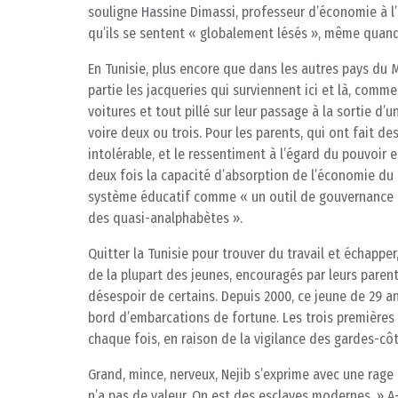
souligne Hassine Dimassi, professeur d’économie à l’u
qu’ils se sentent « globalement lésés », même quand 
En Tunisie, plus encore que dans les autres pays du 
partie les jacqueries qui surviennent ici et là, comm
voitures et tout pillé sur leur passage à la sortie 
voire deux ou trois. Pour les parents, qui ont fait de
intolérable, et le ressentiment à l’égard du pouvoi
deux fois la capacité d’absorption de l’économie du p
système éducatif comme « un outil de gouvernance d
des quasi-analphabètes ».
Quitter la Tunisie pour trouver du travail et échapper,
de la plupart des jeunes, encouragés par leurs parents
désespoir de certains. Depuis 2000, ce jeune de 29 ans
bord d’embarcations de fortune. Les trois premières foi
chaque fois, en raison de la vigilance des gardes-côt
Grand, mince, nerveux, Nejib s’exprime avec une rage bu
n’a pas de valeur. On est des esclaves modernes. » A-t-