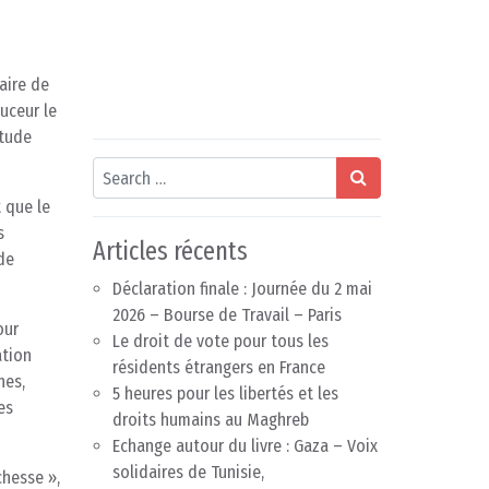
aire de
ouceur le
itude
Search
t que le
s
Articles récents
de
Déclaration finale : Journée du 2 mai
2026 – Bourse de Travail – Paris
our
Le droit de vote pour tous les
ation
résidents étrangers en France
nes,
5 heures pour les libertés et les
es
droits humains au Maghreb
Echange autour du livre : Gaza – Voix
solidaires de Tunisie,
chesse »,