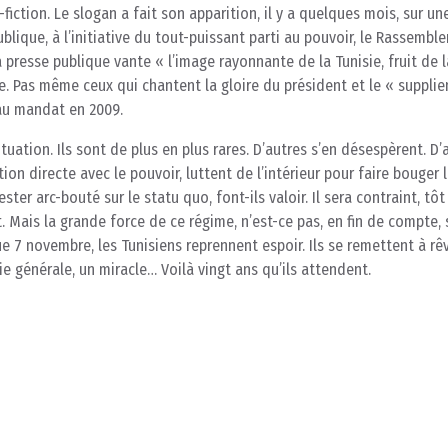
e-fiction. Le slogan a fait son apparition, il y a quelques mois, sur un
lique, à l’initiative du tout-puissant parti au pouvoir, le Rassembl
a presse publique vante « l’image rayonnante de la Tunisie, fruit de l
. Pas même ceux qui chantent la gloire du président et le « supplien
au mandat en 2009.
tuation. Ils sont de plus en plus rares. D’autres s’en désespèrent. D’
on directe avec le pouvoir, luttent de l’intérieur pour faire bouger 
ter arc-bouté sur le statu quo, font-ils valoir. Il sera contraint, tôt
nt. Mais la grande force de ce régime, n’est-ce pas, en fin de compte,
ue 7 novembre, les Tunisiens reprennent espoir. Ils se remettent à rêv
 générale, un miracle… Voilà vingt ans qu’ils attendent.