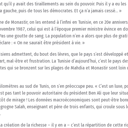
qu’il y avait des tiraillements au sein du pouvoir. Puis il y a eu les
la gauche, puis de tous les démocrates. Et ça n’a jamais cessé… »
e de Monastir, on les entend à l’infini en Tunisie, en ce 20e annivers
 novembre 1987, celui qui est à l’époque premier ministre évince en d
 Pas une goutte de sang. La population n’en a alors que plus de grat
are : « On ne saurait être président à vie. »
nisiens admettent, du bout des lèvres, que le pays s’est développé e
rt, mal-être et frustration. La Tunisie d’aujourd’hui, c’est le pays de
istes qui se bronzent sur les plages de Mahdia et Monastir sont loin 
kilomètres au sud de Tunis, on s’en préoccupe peu. « C’est un luxe, p
est pas tant le pouvoir autoritaire du président Ben Ali que leur situ
lutôt de mirage ! Les données macroéconomiques sont peut-être bon
, grogne Salah, enseignant et père de trois enfants, qui croule sous l
.
 création de la richesse – il y en a – c’est la répartition de cette ri