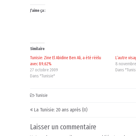
J’aime ça :
Similaire
Tunisie: Zine El Abidine Ben Ali, a été réélu
L’autre visa
avec 89,62%
8 novembre
27 octobre 2009
Dans "Tunis
Dans "Tunisie"
Tunisie
Post navigation
La Tunisie: 20 ans après (II)
Laisser un commentaire