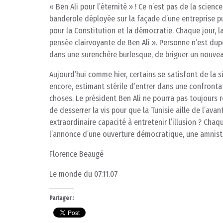
« Ben Ali pour l’éternité » ! Ce n’est pas de la scienc
banderole déployée sur la façade d’une entreprise pub
pour la Constitution et la démocratie. Chaque jour, l
pensée clairvoyante de Ben Ali ». Personne n’est dupe
dans une surenchère burlesque, de briguer un nouve
Aujourd’hui comme hier, certains se satisfont de la si
encore, estimant stérile d’entrer dans une confrontati
choses. Le président Ben Ali ne pourra pas toujours res
de desserrer la vis pour que la Tunisie aille de l’ava
extraordinaire capacité à entretenir l’illusion ? Chaq
l’annonce d’une ouverture démocratique, une amnistie
Florence Beaugé
Le monde du 07.11.07
Partager :