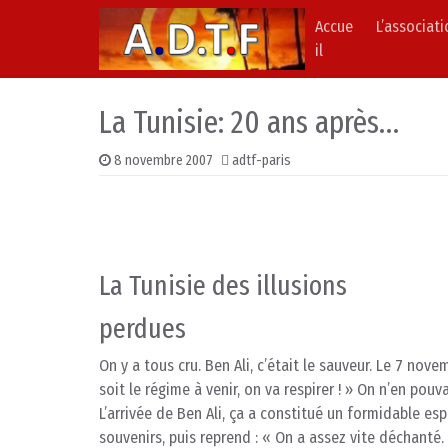
Accue
L’associat
Skip to content
Main Navigation
il
La Tunisie: 20 ans après…
8 novembre 2007
adtf-paris
La Tunisie des illusions
perdues
On y a tous cru. Ben Ali, c’était le sauveur. Le 7 nove
soit le régime à venir, on va respirer ! » On n’en pou
L’arrivée de Ben Ali, ça a constitué un formidable espoi
souvenirs, puis reprend : « On a assez vite déchanté. 