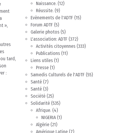
Naissance.
(12)
e
Réussite.
(9)
ement
Evènements de l'ADTF
(15)
a
Forum ADTF
(5)
t »,
Galerie photos
(5)
L'association: ADTF
(372)
autres
Activités citoyennes
(333)
les
Publications
(11)
 ou tard,
Liens utiles
(1)
 son
Presse
(1)
er :
Samedis Culturels de l'ADTF
(55)
Santé
(7)
Santé
(3)
Société
(25)
Solidarité
(535)
Afrique.
(4)
NIGERIA
(1)
Algérie
(21)
Amérique Latine
(7)