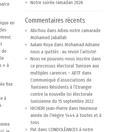
Notre soirée ramadan 2026
parce
Commentaires récents
lique en
 des
Abichou
dans
Adieu notre camarade
ômeur,
Mohamed Jaballah
st
Aalam Roya
dans
Mohamad Adnane
e de
nous a quittés : au revoir l’artiste!
 le
Nous ne pouvons-nous inscrire dans
s « à
ce processus électoral Tunisien aux
multiples carences – ADTF
dans
Communiqué d’associations de
ée fixe
Tunisiens Résidents à l’Etranger
contre la nouvelle loi électorale
ie à
tunisienne du 15 septembre 2022
A
HICHERI Jean-Pierre
dans
Heureuse
année de l’Hégire 1444 à toutes et à
tous
’homme
Pat
dans
CONDOLÉANCES à notre
ci, je