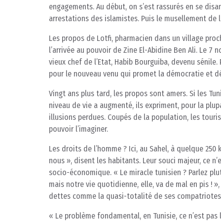
engagements. Au début, on s’est rassurés en se disant 
arrestations des islamistes. Puis le musellement de 
Les propos de Lotfi, pharmacien dans un village proch
l’arrivée au pouvoir de Zine El-Abidine Ben Ali. Le 7
vieux chef de l’Etat, Habib Bourguiba, devenu sénile.
pour le nouveau venu qui promet la démocratie et décl
Vingt ans plus tard, les propos sont amers. Si les Tu
niveau de vie a augmenté, ils expriment, pour la plupa
illusions perdues. Coupés de la population, les tour
pouvoir l’imaginer.
Les droits de l’homme ? Ici, au Sahel, à quelque 250 
nous », disent les habitants. Leur souci majeur, ce n’
socio-économique. « Le miracle tunisien ? Parlez p
mais notre vie quotidienne, elle, va de mal en pis ! »
dettes comme la quasi-totalité de ses compatriotes
« Le problème fondamental, en Tunisie, ce n’est pas la