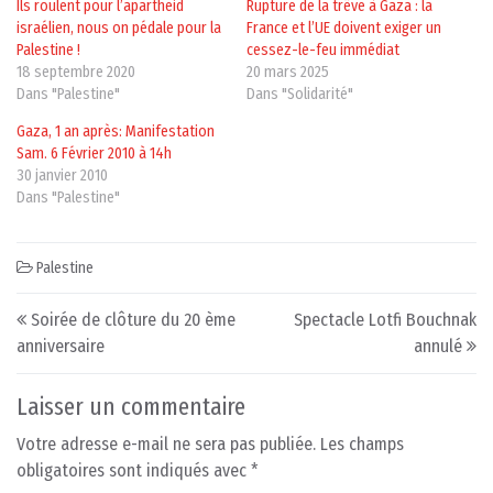
Ils roulent pour l’apartheid
Rupture de la trêve à Gaza : la
israélien, nous on pédale pour la
France et l’UE doivent exiger un
Palestine !
cessez-le-feu immédiat
18 septembre 2020
20 mars 2025
Dans "Palestine"
Dans "Solidarité"
Gaza, 1 an après: Manifestation
Sam. 6 Février 2010 à 14h
30 janvier 2010
Dans "Palestine"
Palestine
Post navigation
Soirée de clôture du 20 ème
Spectacle Lotfi Bouchnak
anniversaire
annulé
Laisser un commentaire
Votre adresse e-mail ne sera pas publiée.
Les champs
obligatoires sont indiqués avec
*