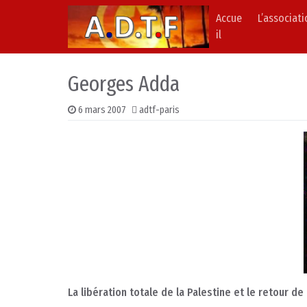
Accue
L’associat
Skip to content
Main Navigation
il
Georges Adda
6 mars 2007
adtf-paris
La libération totale de la Palestine et le retour de