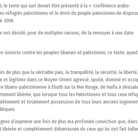
6, le texte qui suit devait être présenté à la « Conférence arabo-
es réfugiés palestiniens et le droit du peuple palestinien de dispose
i 2006.
ce ont décidé, pour de multiples raisons, de la renvoyer à une date
n sioniste contre les peuples libanais et palestinien, ce texte, ayan
s de plus que la véritable paix, la tranquillité, la sécurité, la liberté,
elle et légitime dans ce Moyen-Orient agressé, spolié, dominé et occu
ère libano-palestinienne à Eliath sur la Mer Rouge, de Haïfa à Jérusal
ètement libérée, que lorsque tous les Palestiniens et tous ceux réfu
ètement et totalement possession de tous leurs anciens logement
bliques.
ignes d’exprimer une fois de plus ma profonde conviction que, dans
t libérée et complètement débarrassée de ceux qui lui ont fait tell