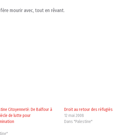
éfère mourir avec, tout en rêvant.
tine Citoyenneté: De Balfour à
Droit au retour des réfugiés
iècle de lutte pour
12 mai 2008
mination
Dans "Palestine"
tine"