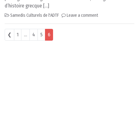
d’histoire grecque […]
Samedis Culturels de l'ADTF
Leave a comment
Posts navigation
❮
1
…
4
5
6