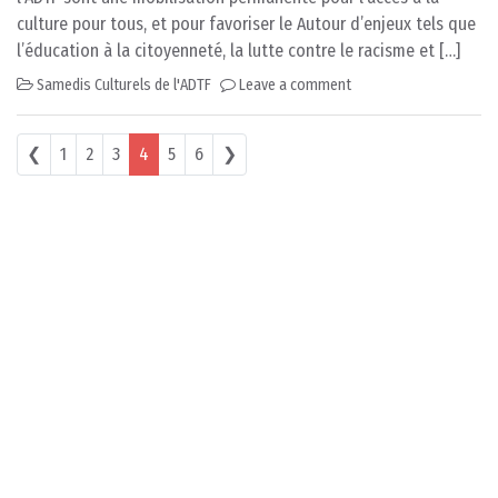
culture pour tous, et pour favoriser le Autour d’enjeux tels que
l’éducation à la citoyenneté, la lutte contre le racisme et […]
Samedis Culturels de l'ADTF
Leave a comment
Posts navigation
❮
1
2
3
4
5
6
❯