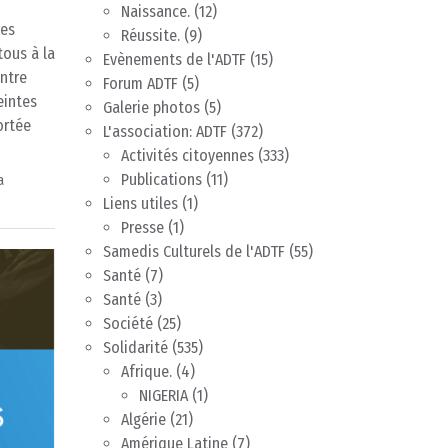
Naissance.
(12)
les
Réussite.
(9)
tous à la
Evènements de l'ADTF
(15)
ntre
Forum ADTF
(5)
eintes
Galerie photos
(5)
ortée
L'association: ADTF
(372)
Activités citoyennes
(333)
Publications
(11)
a
Liens utiles
(1)
Presse
(1)
Samedis Culturels de l'ADTF
(55)
Santé
(7)
Santé
(3)
Société
(25)
Solidarité
(535)
Afrique.
(4)
NIGERIA
(1)
Algérie
(21)
Amérique Latine
(7)