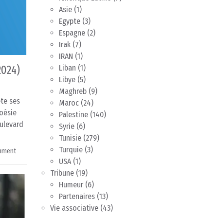
Asie
(1)
Egypte
(3)
Espagne
(2)
Irak
(7)
IRAN
(1)
2024)
Liban
(1)
Libye
(5)
Maghreb
(9)
ête ses
Maroc
(24)
poésie
Palestine
(140)
oulevard
Syrie
(6)
Tunisie
(279)
Turquie
(3)
mment
USA
(1)
Tribune
(19)
Humeur
(6)
Partenaires
(13)
Vie associative
(43)