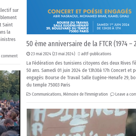
ectif sur
emblement
t Saint
ans la
inistres
50 ème anniversaire de la FTCR (1974 – 
23 mai 2024
(23 mai 2024)
adtf-publications
a comment
La Fédération des tunisiens citoyens des deux Rives f
50 ans. Samedi 01 juin 2024 de 13h30à 17h Concert et 
engagés: Bourse de Travail Salle Eugène-Henafe 29, b
du temple 75003 Paris
Communications
,
Mémoire de l'immigration
Leave a co