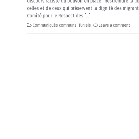
discours raciste du pouvoir en place : Restreindre la li
celles et de ceux qui préservent la dignité des migrant
Comité pour le Respect des […]
Communiqués communs
,
Tunisie
Leave a comment