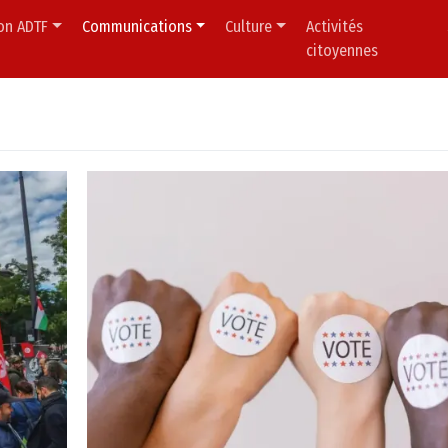
ion ADTF
Communications
Culture
Activités
citoyennes