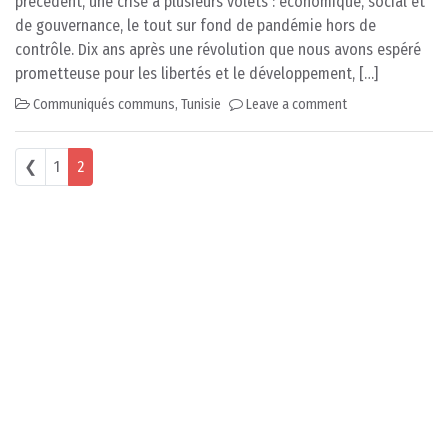
précédent, une crise à plusieurs volets : économique, social et
de gouvernance, le tout sur fond de pandémie hors de
contrôle. Dix ans après une révolution que nous avons espéré
prometteuse pour les libertés et le développement, […]
Communiqués communs
,
Tunisie
Leave a comment
Posts navigation
❮
1
2