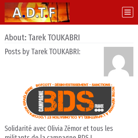
Skip to content
Main Navigation
About: Tarek TOUKABRI
Posts by Tarek TOUKABRI:
Solidarité avec Olivia Zémor et tous les
militants de la campagne BDS !