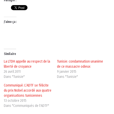
Partager :
J’aime ça :
Similaire
La LTDH appelle au respect de la
Tunisie: condamnation unanime
liberté de croyance
de ce massacre odieux
26 avril 2011
9 janvier 2015
Dans "Tunisie"
Dans "Tunisie"
Communiqué: L’ADTF se félicite
du prix Nobel accordé aux quatre
organisations tunisiennes
13 octobre 2015
Dans "Communiqués de l'ADTF"