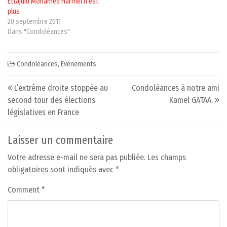
Ettajdid Mohamed Harmel n’est
plus
20 septembre 2011
Dans "Condoléances"
Condoléances
,
Evénements
Post navigation
L’extrême droite stoppée au
Condoléances à notre ami
second tour des élections
Kamel GATAA.
législatives en France
Laisser un commentaire
Votre adresse e-mail ne sera pas publiée.
Les champs
obligatoires sont indiqués avec
*
Comment
*