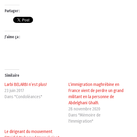
Partager :
J’aime ça :
Similaire
Larbi BELARBI n’est plus!
L’immigration maghrébine en
23 juin 2017
France vient de perdre un grand
Dans "Condoléances"
militant en la personne de
Abdelghani Ghalfi.
28 novembre 2020
Dans "Mémoire de
l'immigration"
Le dirigeant du mouvement