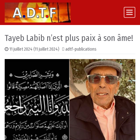
Skip to content
Main Navigation
Tayeb Labib n’est plus paix à son âme!
11 juillet 2024
(11 juillet 2024)
adtf-publications