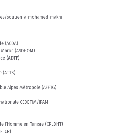
ectes/soutien-a-mohamed-makni
ie (ACDA)
u Maroc (ASDHOM)
ce (ADTF)
e (ATTS)
oble Alpes Métropole (AFFTG)
ernationale CEDETIM/IPAM
 de l’Homme en Tunisie (CRLDHT)
(FTCR)