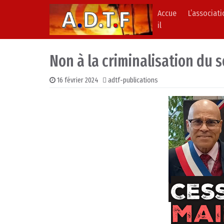
Accue
L’associat
Skip to content
Main Navigation
il
Non à la criminalisation du s
16 février 2024
adtf-publications