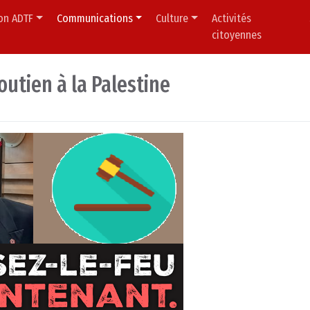
ion ADTF
Communications
Culture
Activités
citoyennes
outien à la Palestine