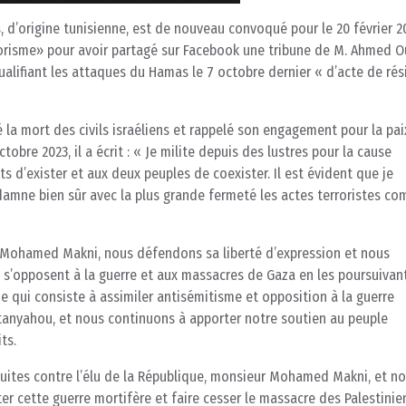
, d’origine tunisienne, est de nouveau convoqué pour le 20 février 2
rorisme» pour avoir partagé sur Facebook une tribune de M. Ahmed O
qualifiant les attaques du Hamas le 7 octobre dernier « d’acte de rés
a mort des civils israéliens et rappelé son engagement pour la pai
tobre 2023, il a écrit : « Je milite depuis des lustres pour la cause
 d’exister et aux deux peuples de coexister. Il est évident que je
damne bien sûr avec la plus grande fermeté les actes terroristes co
e Mohamed Makni, nous défendons sa liberté d’expression et nous
 s’opposent à la guerre et aux massacres de Gaza en les poursuivan
 qui consiste à assimiler antisémitisme et opposition à la guerre
etanyahou, et nous continuons à apporter notre soutien au peuple
ts.
ites contre l’élu de la République, monsieur Mohamed Makni, et n
er cette guerre mortifère et faire cesser le massacre des Palestinie