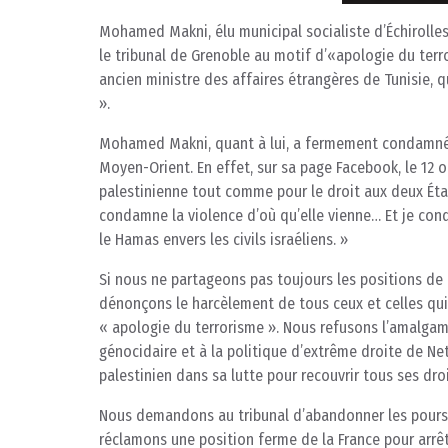
Mohamed Makni, élu municipal socialiste d’Échirolles
le tribunal de Grenoble au motif d’«apologie du ter
ancien ministre des affaires étrangères de Tunisie, 
».
Mohamed Makni, quant à lui, a fermement condamné l
Moyen-Orient. En effet, sur sa page Facebook, le 12 oc
palestinienne tout comme pour le droit aux deux États
condamne la violence d’où qu’elle vienne… Et je con
le Hamas envers les civils israéliens. »
Si nous ne partageons pas toujours les positions d
dénonçons le harcèlement de tous ceux et celles qui
« apologie du terrorisme ». Nous refusons l’amalgame
génocidaire et à la politique d’extrême droite de N
palestinien dans sa lutte pour recouvrir tous ses droi
Nous demandons au tribunal d’abandonner les poursu
réclamons une position ferme de la France pour arrêt