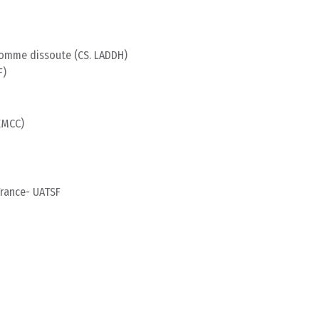
’homme dissoute (CS. LADDH)
F)
EMCC)
France- UATSF