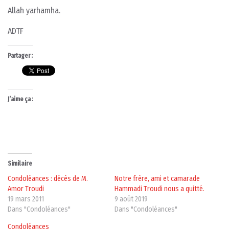
Allah yarhamha.
ADTF
Partager :
J’aime ça :
Similaire
Condoléances : décès de M.
Notre frère, ami et camarade
Amor Troudi
Hammadi Troudi nous a quitté.
19 mars 2011
9 août 2019
Dans "Condoléances"
Dans "Condoléances"
Condoléances