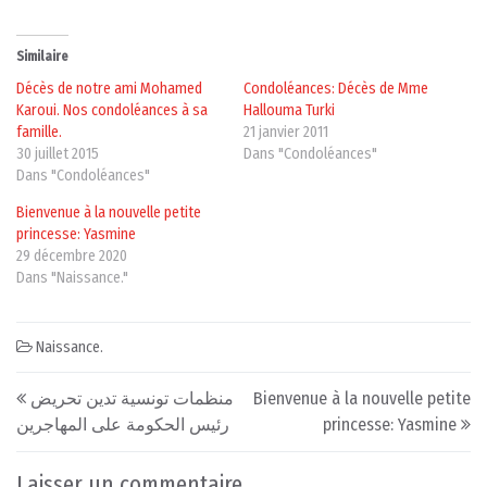
Similaire
Décès de notre ami Mohamed
Condoléances: Décès de Mme
Karoui. Nos condoléances à sa
Hallouma Turki
famille.
21 janvier 2011
30 juillet 2015
Dans "Condoléances"
Dans "Condoléances"
Bienvenue à la nouvelle petite
princesse: Yasmine
29 décembre 2020
Dans "Naissance."
Naissance.
Post navigation
منظمات تونسية تدين تحريض
Bienvenue à la nouvelle petite
رئيس الحكومة على المهاجرين
princesse: Yasmine
Laisser un commentaire