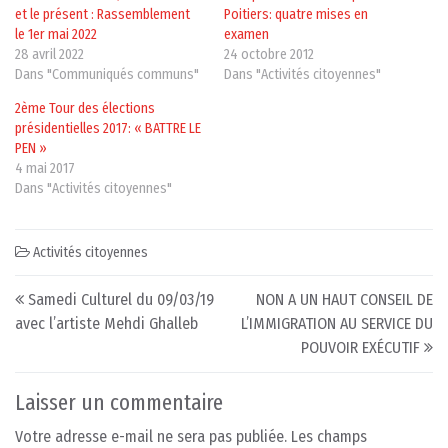
et le présent : Rassemblement
Poitiers: quatre mises en
le 1er mai 2022
examen
28 avril 2022
24 octobre 2012
Dans "Communiqués communs"
Dans "Activités citoyennes"
2ème Tour des élections
présidentielles 2017: « BATTRE LE
PEN »
4 mai 2017
Dans "Activités citoyennes"
Activités citoyennes
Post navigation
Samedi Culturel du 09/03/19
NON A UN HAUT CONSEIL DE
avec l’artiste Mehdi Ghalleb
L’IMMIGRATION AU SERVICE DU
POUVOIR EXÉCUTIF
Laisser un commentaire
Votre adresse e-mail ne sera pas publiée.
Les champs