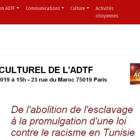
ion ADTF
Communications
Culture
Activités
citoyennes