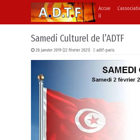
Accue
L’associat
Skip to content
Main Navigation
il
Samedi Culturel de l’ADTF
28 janvier 2019
(22 février 2021)
adtf-paris