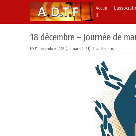
Accue
L’associat
Skip to content
Main Navigation
il
18 décembre – Journée de man
11 décembre 2018
(25 mars 2021)
adtf-paris