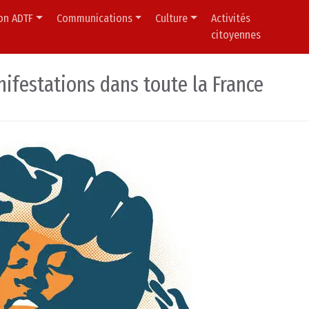
ion ADTF
Communications
Culture
Activités
citoyennes
ifestations dans toute la France