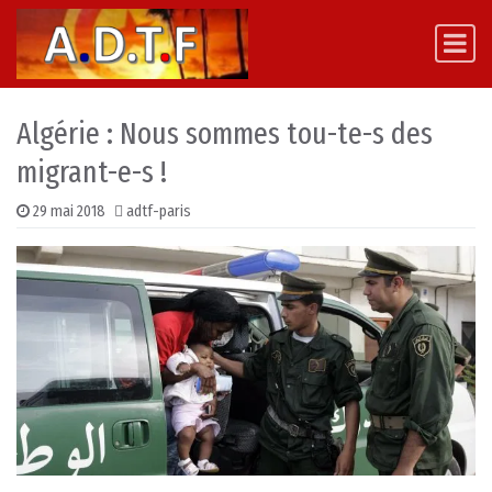
Skip to content
Main Navigation
Algérie : Nous sommes tou-te-s des
migrant-e-s !
29 mai 2018
adtf-paris