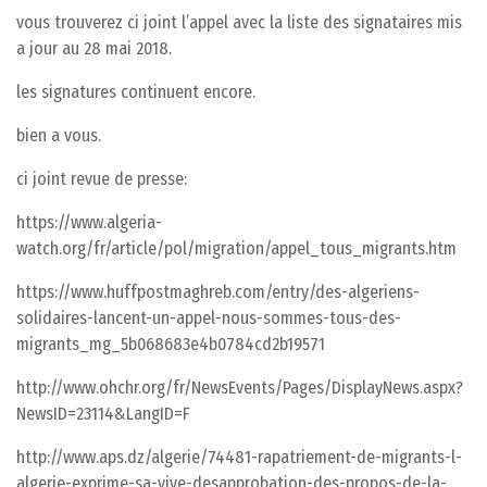
vous trouverez ci joint l’appel avec la liste des signataires mis
a jour au 28 mai 2018.
les signatures continuent encore.
bien a vous.
ci joint revue de presse:
https://www.algeria-
watch.org/fr/article/pol/migration/appel_tous_migrants.htm
https://www.huffpostmaghreb.com/entry/des-algeriens-
solidaires-lancent-un-appel-nous-sommes-tous-des-
migrants_mg_5b068683e4b0784cd2b19571
http://www.ohchr.org/fr/NewsEvents/Pages/DisplayNews.aspx?
NewsID=23114&LangID=F
http://www.aps.dz/algerie/74481-rapatriement-de-migrants-l-
algerie-exprime-sa-vive-desapprobation-des-propos-de-la-