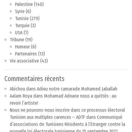
Palestine
(140)
Syrie
(6)
Tunisie
(279)
Turquie
(3)
USA
(1)
Tribune
(19)
Humeur
(6)
Partenaires
(13)
Vie associative
(43)
Commentaires récents
Abichou
dans
Adieu notre camarade Mohamed Jaballah
Aalam Roya
dans
Mohamad Adnane nous a quittés : au
revoir l’artiste!
Nous ne pouvons-nous inscrire dans ce processus électoral
Tunisien aux multiples carences – ADTF
dans
Communiqué
d’associations de Tunisiens Résidents à l’Etranger contre la
nouvelle loi électorale tunisienne du 15 septembre 2022