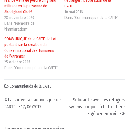
France vient de perdre un grand
l’étranger : Déclaration de la
militant en la personne de
CAITE
Abdelghani Ghalfi.
10 mai 2016
28 novembre 2020
Dans "Communiqués de la CAITE"
Dans "Mémoire de
l'immigration"
COMMUNIQUE de la CAITE, La Loi
portant sur la création du
Conseil national des Tunisiens
de l’étranger
25 octobre 2016
Dans "Communiqués de la CAITE"
Communiqués de la CAITE
Post navigation
La soirée ramadanesque de
Solidarité avec les réfugiés
l’ADTF le 17/06/2017
syriens bloqués à la frontière
algéro-marocaine