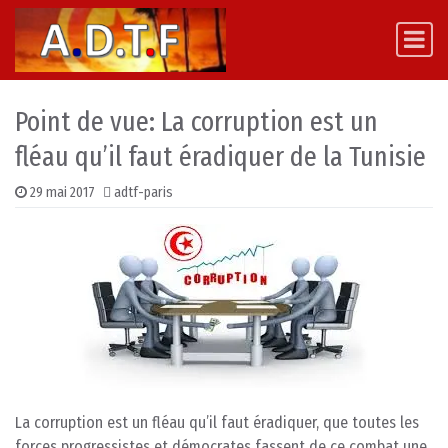
Skip to content
Main Navigation
Point de vue: La corruption est un
fléau qu’il faut éradiquer de la Tunisie
29 mai 2017
adtf-paris
La corruption est un fléau qu’il faut éradiquer, que toutes les
forces progressistes et démocrates fassent de ce combat une