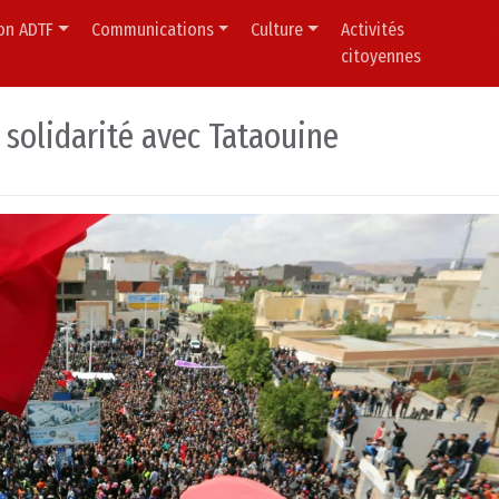
ion ADTF
Communications
Culture
Activités
citoyennes
solidarité avec Tataouine