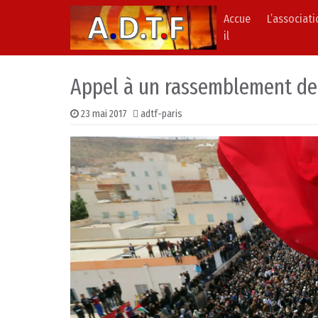
Accue
L’associat
Skip to content
Main Navigation
il
Appel à un rassemblement de 
23 mai 2017
adtf-paris