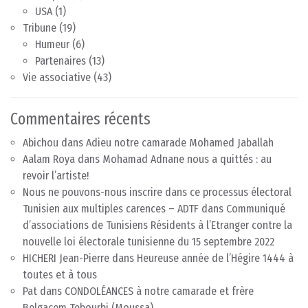
USA
(1)
Tribune
(19)
Humeur
(6)
Partenaires
(13)
Vie associative
(43)
Commentaires récents
Abichou
dans
Adieu notre camarade Mohamed Jaballah
Aalam Roya
dans
Mohamad Adnane nous a quittés : au
revoir l’artiste!
Nous ne pouvons-nous inscrire dans ce processus électoral
Tunisien aux multiples carences – ADTF
dans
Communiqué
d’associations de Tunisiens Résidents à l’Etranger contre la
nouvelle loi électorale tunisienne du 15 septembre 2022
HICHERI Jean-Pierre
dans
Heureuse année de l’Hégire 1444 à
toutes et à tous
Pat
dans
CONDOLÉANCES à notre camarade et frère
Belgacem Tebourbi (Moussa)