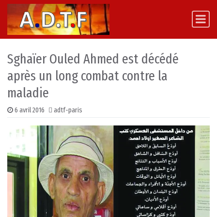
Skip to content
Main Navigation
Sghaïer Ouled Ahmed est décédé
après un long combat contre la
maladie
6 avril 2016
adtf-paris