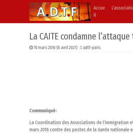
Accue
L’associat
Skip to content
Main Navigation
il
La CAITE condamne l’attaque 
10 mars 2016
(8 avril 2021)
adtf-paris
Communiqué:
La Coordination des Associations de l’Immigration et
mars 2016 contre des postes de la Garde nationale et