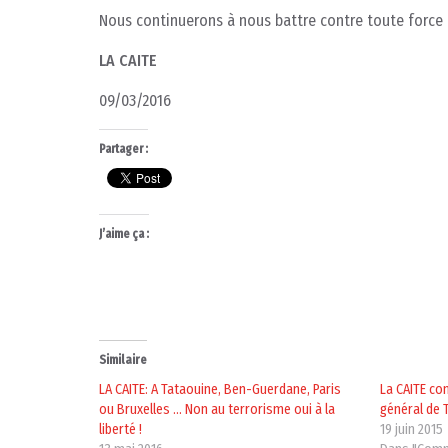
Nous continuerons à nous battre contre toute force ob
LA CAITE
09/03/2016
Partager :
J’aime ça :
Similaire
LA CAITE: A Tataouine, Ben-Guerdane, Paris
La CAITE co
ou Bruxelles … Non au terrorisme oui à la
général de T
liberté !
19 juin 2015