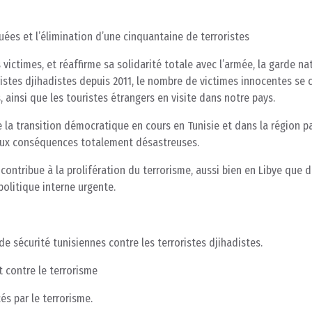
tuées et l’élimination d’une cinquantaine de terroristes
ictimes, et réaffirme sa solidarité totale avec l’armée, la garde na
roristes djihadistes depuis 2011, le nombre de victimes innocentes se
ls, ainsi que les touristes étrangers en visite dans notre pays.
e la transition démocratique en cours en Tunisie et dans la région p
aux conséquences totalement désastreuses.
 contribue à la prolifération du terrorisme, aussi bien en Libye que d
politique interne urgente.
de sécurité tunisiennes contre les terroristes djihadistes.
t contre le terrorisme
és par le terrorisme.