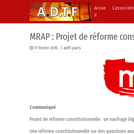
Accue
L’associat
Skip to content
Main Navigation
il
MRAP : Projet de réforme const
11 février 2016
adtf-paris
Communiqué
Projet de réforme constitutionnelle : un naufrage légi
Une réforme constitutionnelle sur des questions auss