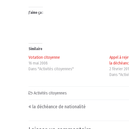
J’aime ça :
Similaire
Votation citoyenne
Appel à reje
16 mai 2008
la déchéanc
Dans "Activités citoyennes"
2 février 20
Dans "Activ
Activités citoyennes
Post navigation
la déchéance de nationalité