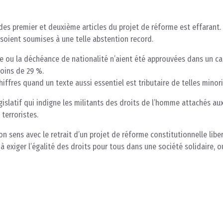
des premier et deuxième articles du projet de réforme est effarant.
oient soumises à une telle abstention record.
e ou la déchéance de nationalité n’aient été approuvées dans un c
oins de 29 %.
iffres quand un texte aussi essentiel est tributaire de telles minori
gislatif qui indigne les militants des droits de l’homme attachés au
terroristes.
ens avec le retrait d’un projet de réforme constitutionnelle liber
a à exiger l’égalité des droits pour tous dans une société solidaire, o