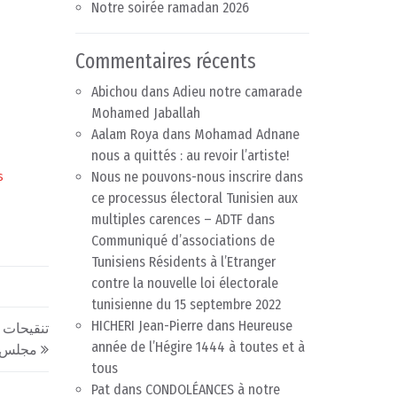
Notre soirée ramadan 2026
Commentaires récents
Abichou
dans
Adieu notre camarade
Mohamed Jaballah
Aalam Roya
dans
Mohamad Adnane
nous a quittés : au revoir l’artiste!
Nous ne pouvons-nous inscrire dans
s
ce processus électoral Tunisien aux
multiples carences – ADTF
dans
Communiqué d’associations de
Tunisiens Résidents à l’Etranger
contre la nouvelle loi électorale
tunisienne du 15 septembre 2022
HICHERI Jean-Pierre
dans
Heureuse
تنقيحات 
année de l’Hégire 1444 à toutes et à
مجلس و
tous
Pat
dans
CONDOLÉANCES à notre