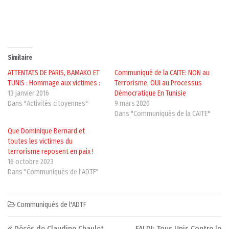
Similaire
ATTENTATS DE PARIS, BAMAKO ET
Communiqué de la CAITE: NON au
TUNIS : Hommage aux victimes :
Terrorisme, OUI au Processus
13 janvier 2016
Démocratique En Tunisie
Dans "Activités citoyennes"
9 mars 2020
Dans "Communiqués de la CAITE"
Que Dominique Bernard et
toutes les victimes du
terrorisme reposent en paix !
16 octobre 2023
Dans "Communiqués de l'ADTF"
Communiqués de l'ADTF
Post navigation
Décès de Claudine Chaulet,
FALDI: Tous Unis Contre le