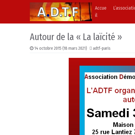
Accue
L’associat
Skip to content
Main Navigation
il
Autour de la « La laïcité »
14 octobre 2015
(18 mars 2021)
adtf-paris