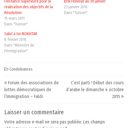
l’instance supérieure pour la
Brik renvoyé au 30 janvier
réalisation des objectifs de la
23 janvier 2010
Révolution
Dans "Tunisie"
15 mars 2011
Dans "Tunisie"
Salut à toi MOKHTAR
8 février 2010
Dans "Mémoire de
l'immigration"
Condoléances
Post navigation
Forum des associations de
C’est parti ! Début des cours
luttes démocratiques de
d’arabe le dimanche 4 octobre
l’Immigration – Faldi
2015
Laisser un commentaire
Votre adresse e-mail ne sera pas publiée.
Les champs