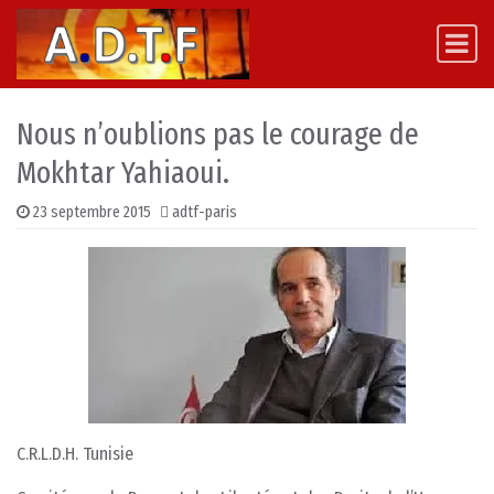
Skip to content
Main Navigation
Nous n’oublions pas le courage de
Mokhtar Yahiaoui.
23 septembre 2015
adtf-paris
C.R.L.D.H. Tunisie