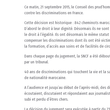
Ce matin, 21 septembre 2015, le Conseil des prud’hom
contre les discriminations en France.
Cette décision est historique : 842 cheminots marocai
D’abord le droit à leur dignité. Désormais ils ne son
le droit à l’égalité. Ils ont désormais le même statut
compenser les discriminations dont ils ont été victi
la formation, d’accès aux soins et de facilités de cir
Dans chaque page du jugement, la SNCF a été débout
par un tribunal.
40 ans de discriminations qui touchent la vie et la s
de nationalité marocaine.
A l’audience et jusqu’au début de l’après-midi, des
écoutaient, discutaient et répondaient aux journalist
subi et perdu d’êtres chers.
La décision du jugement sera exécutée à partir du 23