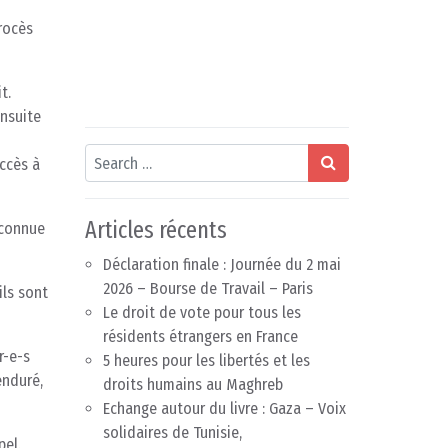
procès
t.
Ensuite
Search
accès à
Articles récents
econnue
Déclaration finale : Journée du 2 mai
2026 – Bourse de Travail – Paris
ils sont
Le droit de vote pour tous les
résidents étrangers en France
r-e-s
5 heures pour les libertés et les
enduré,
droits humains au Maghreb
Echange autour du livre : Gaza – Voix
solidaires de Tunisie,
pel.