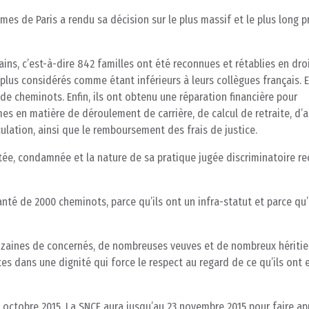
mes de Paris a rendu sa décision sur le plus massif et le plus long 
ns, c’est-à-dire 842 familles ont été reconnues et rétablies en droi
t plus considérés comme étant inférieurs à leurs collègues français. 
 de cheminots. Enfin, ils ont obtenu une réparation financière pour
mes en matière de déroulement de carrière, de calcul de retraite, d’
culation, ainsi que le remboursement des frais de justice.
ée, condamnée et la nature de sa pratique jugée discriminatoire r
anté de 2000 cheminots, parce qu’ils ont un infra-statut et parce qu’
 dizaines de concernés, de nombreuses veuves et de nombreux héritie
es dans une dignité qui force le respect au regard de ce qu’ils ont 
 octobre 2015. La SNCF aura jusqu’au 23 novembre 2015 pour faire ap