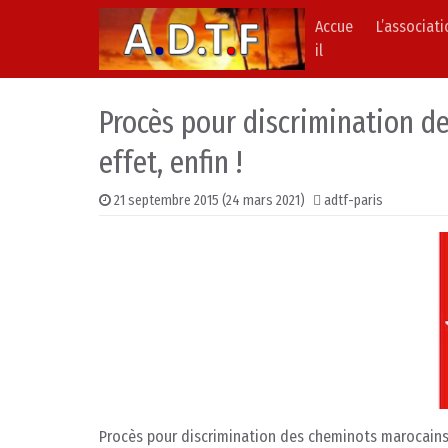
Accue
L’associat
Skip to content
Main Navigation
il
Procès pour discrimination de
effet, enfin !
21 septembre 2015
(24 mars 2021)
adtf-paris
Procès pour discrimination des cheminots marocains pa