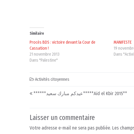
Similaire
Procès BDS : victoire devant la Cour de
MANIFESTE
Cassation !
19 novembr
21 novembre 2013
Dans "Activ
Dans "Palestine"
Activités citoyennes
Post navigation
******عيدكم مبارك سعيد*****Aïd el Kbir 2015**
Laisser un commentaire
Votre adresse e-mail ne sera pas publiée.
Les champs