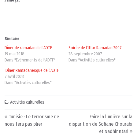
J’aime ça :
Similaire
Dîner de ramadan de l’ADTF
Soirée de l’Iftar Ramadan 2007
19 mai 2018
28 septembre 2007
Dans "Evènements de l'ADTF"
Dans "Activités culturelles"
Dîner Ramadanesque de l’ADTF
7 avril 2023
Dans "Activités culturelles"
Activités culturelles
Post navigation
Tunisie : Le terrorisme ne
Faire la lumière sur la
nous fera pas plier
disparition de Sofiane Chourabi
et Nadhir Ktari