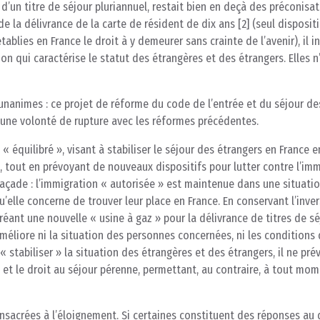
d’un titre de séjour pluriannuel, restait bien en deçà des préconisa
de la délivrance de la carte de résident de dix ans [2] (seul dispositi
blies en France le droit à y demeurer sans crainte de l’avenir), il i
ion qui caractérise le statut des étrangères et des étrangers. Elles n
unanimes : ce projet de réforme du code de l’entrée et du séjour de
cune volonté de rupture avec les réformes précédentes.
te « équilibré », visant à stabiliser le séjour des étrangers en France e
tout en prévoyant de nouveaux dispositifs pour lutter contre l’imm
e façade : l’immigration « autorisée » est maintenue dans une situati
’elle concerne de trouver leur place en France. En conservant l’inve
éant une nouvelle « usine à gaz » pour la délivrance de titres de sé
améliore ni la situation des personnes concernées, ni les conditions 
 « stabiliser » la situation des étrangères et des étrangers, il ne pré
l et le droit au séjour pérenne, permettant, au contraire, à tout mom
nsacrées à l’éloignement. Si certaines constituent des réponses au 