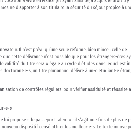
 vocation à vivre en France (et ayant ainsi déjà acquis le droit d’y
 mesure d’apporter à son titulaire la sécurité du séjour propice à un
 novateur. Il n’est prévu qu’une seule réforme, bien mince : celle de
tre que cette délivrance n’est possible que pour les étrangers-ères a
e validité du titre sera « égale au cycle d’études dans lequel est in
des doctorant-e-s, un titre pluriannuel délivré à un-e étudiant-e étra
ganisation de contrôles réguliers, pour vérifier assiduité et réussite 
ur-e-s
e loi propose « le passeport talent » : il s’agit une fois de plus de p
n nouveau dispositif censé attirer les meilleur-e-s. Le texte innove p