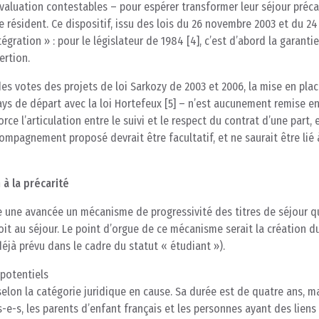
valuation contestables – pour espérer transformer leur séjour préca
e résident. Ce dispositif, issu des lois du 26 novembre 2003 et du 24 
égration » : pour le législateur de 1984 [4], c’est d’abord la garanti
ertion.
es votes des projets de loi Sarkozy de 2003 et 2006, la mise en plac
pays de départ avec la loi Hortefeux [5] – n’est aucunement remise e
rce l’articulation entre le suivi et le respect du contrat d’une part, e
compagnement proposé devrait être facultatif, et ne saurait être lié 
 à la précarité
 une avancée un mécanisme de progressivité des titres de séjour qu
it au séjour. Le point d’orgue de ce mécanisme serait la création du
 déjà prévu dans le cadre du statut « étudiant »).
 potentiels
selon la catégorie juridique en cause. Sa durée est de quatre ans, m
-e-s, les parents d’enfant français et les personnes ayant des liens