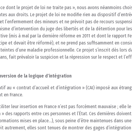
« ce dont le projet de loi ne traite pas », nous avons néanmoins choi
tes aux droits. Le projet de loi ne modifie rien au dispositif d’entré
met l’enfermement des mineurs et ne prévoit pas de recours suspensi
nisme d’intervention du juge des libertés et de la détention pour les
ive (mis à mal par la dernière réforme en 2011 et dont le rapport Fe
cipe et devait être réformé), et ne prend pas suffisamment en consi
eintes d’une maladie professionnelle. Ce projet s’inscrit dès lors d
ns, fait prévaloir la suspicion et la répression sur le respect et l’eff
inversion de la logique d’intégration
atif au « contrat d’accueil et d’intégration » (CAI) imposé aux étrang
t en France.
liter leur insertion en France n’est pas forcément mauvaise ; elle le
 » des rapports entre ces personnes et l’État. Ces dernières doivent
 formations mises en place…), sous peine d’être maintenues dans une
 Dit autrement, elles sont tenues de montrer des gages d’intégration