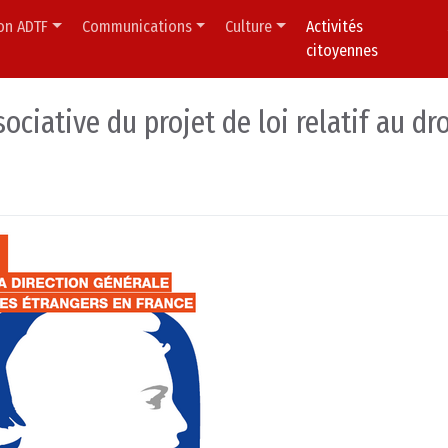
ion ADTF
Communications
Culture
Activités
citoyennes
ociative du projet de loi relatif au dro