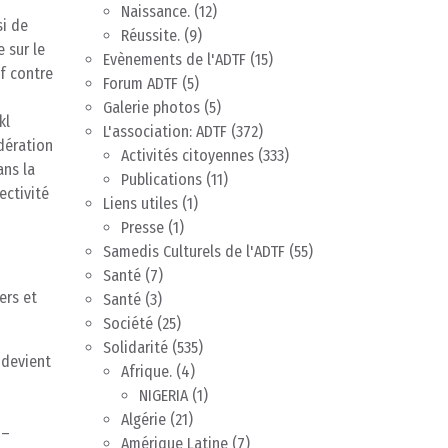
Naissance.
(12)
si de
Réussite.
(9)
e sur le
Evènements de l'ADTF
(15)
f contre
Forum ADTF
(5)
Galerie photos
(5)
kl
L'association: ADTF
(372)
dération
Activités citoyennes
(333)
ans la
Publications
(11)
ectivité
Liens utiles
(1)
Presse
(1)
Samedis Culturels de l'ADTF
(55)
Santé
(7)
ers et
Santé
(3)
Société
(25)
Solidarité
(535)
 devient
Afrique.
(4)
NIGERIA
(1)
Algérie
(21)
 –
Amérique Latine
(7)