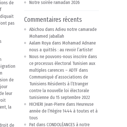
Notre soirée ramadan 2026
tions de
f
ndiquait
Commentaires récents
’ont pas
Abichou
dans
Adieu notre camarade
Mohamed Jaballah
s
Aalam Roya
dans
Mohamad Adnane
nous a quittés : au revoir l’artiste!
Nous ne pouvons-nous inscrire dans
n
ce processus électoral Tunisien aux
igration
multiples carences – ADTF
dans
on
Communiqué d’associations de
rsion de
Tunisiens Résidents à l’Etranger
jour
contre la nouvelle loi électorale
de leur
tunisienne du 15 septembre 2022
voit
HICHERI Jean-Pierre
dans
Heureuse
ent, la
année de l’Hégire 1444 à toutes et à
tous
Pat
dans
CONDOLÉANCES à notre
droit de