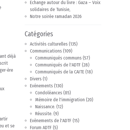
Echange autour du livre : Gaza – Voix
e
solidaires de Tunisie,
Notre soirée ramadan 2026
Catégories
Activités culturelles
(135)
Communications
(109)
yant déjà
Communiqués communs
(57)
scrit
Communiqués de l'ADTF
(28)
nger-ère
Communiqués de la CAITE
(18)
Divers
(1)
Evénements
(130)
aux
Condoléances
(85)
Mémoire de l'immigration
(20)
Naissance.
(12)
Réussite.
(9)
artir
Evènements de l'ADTF
(15)
eu et se
Forum ADTF
(5)