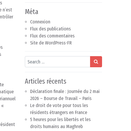
-s
e n’est
Méta
ontrôler
Connexion
Flux des publications
Flux des commentaires
Site de WordPress-FR
es
s
Search
Articles récents
te
Déclaration finale : Journée du 2 mai
omatique
2026 – Bourse de Travail – Paris
uriannuel
Le droit de vote pour tous les
 «
résidents étrangers en France
5 heures pour les libertés et les
résident
droits humains au Maghreb