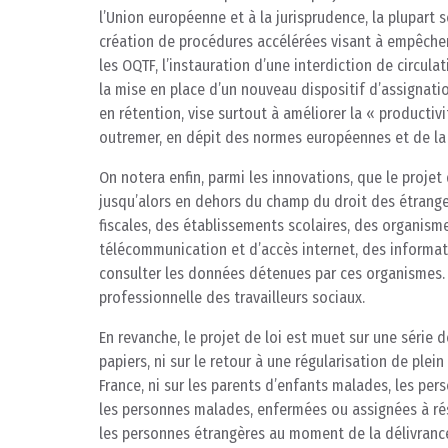
l’Union européenne et à la jurisprudence, la plupart s
création de procédures accélérées visant à empêcher 
les OQTF, l’instauration d’une interdiction de circula
la mise en place d’un nouveau dispositif d’assignati
en rétention, vise surtout à améliorer la « producti
outremer, en dépit des normes européennes et de la 
On notera enfin, parmi les innovations, que le projet
jusqu’alors en dehors du champ du droit des étrange
fiscales, des établissements scolaires, des organism
télécommunication et d’accès internet, des informati
consulter les données détenues par ces organismes. C
professionnelle des travailleurs sociaux.
En revanche, le projet de loi est muet sur une série d
papiers, ni sur le retour à une régularisation de pl
France, ni sur les parents d’enfants malades, les per
les personnes malades, enfermées ou assignées à rés
les personnes étrangères au moment de la délivrance