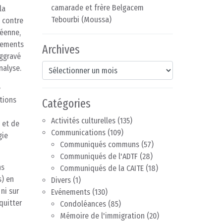
camarade et frère Belgacem
la
Tebourbi (Moussa)
s contre
péenne,
acements
Archives
aggravé
Archives
nalyse.
é
tions
Catégories
Activités culturelles
(135)
 et de
Communications
(109)
gie
Communiqués communs
(57)
Communiqués de l'ADTF
(28)
ns
Communiqués de la CAITE
(18)
s) en
Divers
(1)
ni sur
Evénements
(130)
quitter
Condoléances
(85)
Mémoire de l'immigration
(20)