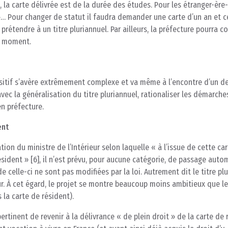
, la carte délivrée est de la durée des études. Pour les étranger-ère
 »… Pour changer de statut il faudra demander une carte d’un an et c
 prétendre à un titre pluriannuel. Par ailleurs, la préfecture pourra c
ut moment.
spositif s’avère extrêmement complexe et va même à l’encontre d’un d
vec la généralisation du titre pluriannuel, rationaliser les démarche
n préfecture.
ent
on du ministre de l’Intérieur selon laquelle « à l’issue de cette car
résident » [6], il n’est prévu, pour aucune catégorie, de passage aut
e celle-ci ne sont pas modifiées par la loi. Autrement dit le titre pl
ur. À cet égard, le projet se montre beaucoup moins ambitieux que le
 la carte de résident).
pertinent de revenir à la délivrance « de plein droit » de la carte de 