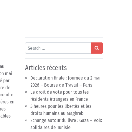
Search
 au
Articles récents
 en mai
Déclaration finale : Journée du 2 mai
é par
2026 – Bourse de Travail – Paris
ère de
Le droit de vote pour tous les
prendre
résidents étrangers en France
gères en
5 heures pour les libertés et les
nes
droits humains au Maghreb
tables
Echange autour du livre : Gaza – Voix
solidaires de Tunisie,