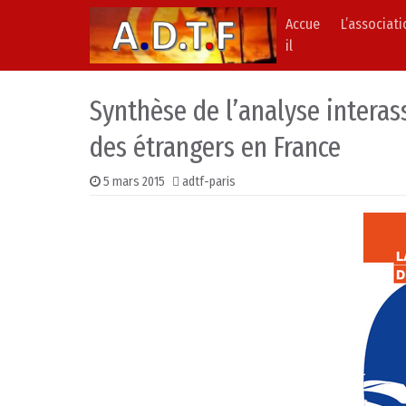
Accue
L’associat
Skip to content
Main Navigation
il
Synthèse de l’analyse interass
des étrangers en France
5 mars 2015
adtf-paris