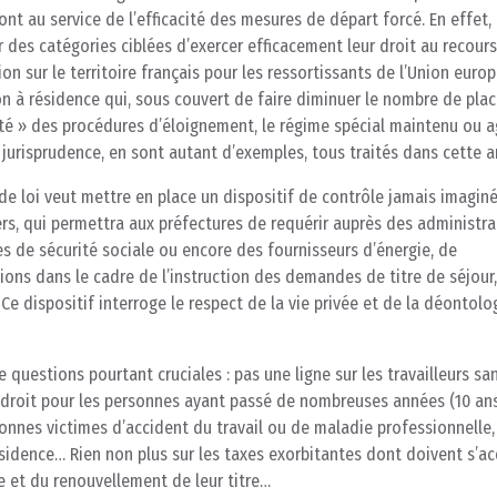
ont au service de l’efficacité des mesures de départ forcé. En effet, 
des catégories ciblées d’exercer efficacement leur droit au recour
tion sur le territoire français pour les ressortissants de l’Union euro
on à résidence qui, sous couvert de faire diminuer le nombre de pl
vité » des procédures d’éloignement, le régime spécial maintenu ou 
jurisprudence, en sont autant d’exemples, tous traités dans cette a
 de loi veut mettre en place un dispositif de contrôle jamais imagin
rs, qui permettra aux préfectures de requérir auprès des administra
es de sécurité sociale ou encore des fournisseurs d’énergie, de
ons dans le cadre de l’instruction des demandes de titre de séjour,
e dispositif interroge le respect de la vie privée et de la déontolo
e questions pourtant cruciales : pas une ligne sur les travailleurs sa
ein droit pour les personnes ayant passé de nombreuses années (10 an
sonnes victimes d’accident du travail ou de maladie professionnelle, 
idence… Rien non plus sur les taxes exorbitantes dont doivent s’ac
 et du renouvellement de leur titre…