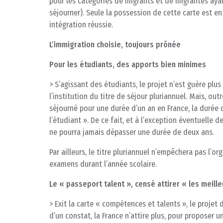
pour les catégories de migrants et de migrantes ayant
séjourner). Seule la possession de cette carte est en
intégration réussie.
L’immigration choisie, toujours prônée
Pour les étudiants, des apports bien minimes
> S’agissant des étudiants, le projet n’est guère plus
l’institution du titre de séjour pluriannuel. Mais, ou
séjourné pour une durée d’un an en France, la durée d
l’étudiant ». De ce fait, et à l’exception éventuelle 
ne pourra jamais dépasser une durée de deux ans.
Par ailleurs, le titre pluriannuel n’empêchera pas l’or
examens durant l’année scolaire.
Le « passeport talent », censé attirer « les meille
> Exit la carte « compétences et talents », le projet d
d’un constat, la France n’attire plus, pour proposer u