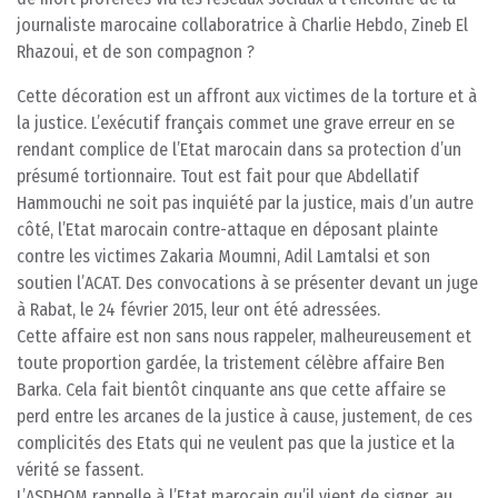
journaliste marocaine collaboratrice à Charlie Hebdo, Zineb El
Rhazoui, et de son compagnon ?
Cette décoration est un affront aux victimes de la torture et à
la justice. L’exécutif français commet une grave erreur en se
rendant complice de l’Etat marocain dans sa protection d’un
présumé tortionnaire. Tout est fait pour que Abdellatif
Hammouchi ne soit pas inquiété par la justice, mais d’un autre
côté, l’Etat marocain contre-attaque en déposant plainte
contre les victimes Zakaria Moumni, Adil Lamtalsi et son
soutien l’ACAT. Des convocations à se présenter devant un juge
à Rabat, le 24 février 2015, leur ont été adressées.
Cette affaire est non sans nous rappeler, malheureusement et
toute proportion gardée, la tristement célèbre affaire Ben
Barka. Cela fait bientôt cinquante ans que cette affaire se
perd entre les arcanes de la justice à cause, justement, de ces
complicités des Etats qui ne veulent pas que la justice et la
vérité se fassent.
L’ASDHOM rappelle à l’Etat marocain qu’il vient de signer, au