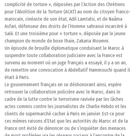
complicité de torture », déposées par l’Action des Chrétiens
pour l’Abolition de la Torture (ACAT) au nom du citoyen franco-
marocain, cinéaste de son état, Adil Lamtalsi, et de Naâma
Asfari, défenseur des droits de l’Homme sahraoui incarcéré à
Salé. Et une troisième pour « torture », déposée par le jeune
champion du monde de boxe thaïe, Zakaria Moumni.
Un épisode de brouille diplomatique conduisant le Maroc à
suspendre toute collaboration judiciaire avec la France est
survenu au moment où un juge français a essayé, il y a un an,
de remettre une convocation à Abdellatif Hammouchi quand il
était à Paris.
Le gouvernement français en se déshonorant ainsi, espère
retrouver la collaboration policière avec le Maroc, dans le
cadre de la lutte contre le terrorisme ravivée par les lâches
actes commis contre les journalistes de Charlie Hebdo et les
clients de supermarché cacher à Paris en janvier. Est-ce pour
ces mêmes raisons d’Etat que les autorités du Maroc et de la
France ont évité de dénoncer ou de s’inquiéter des menaces
de mort proférées via les réseaux sociaux à l’encontre de la