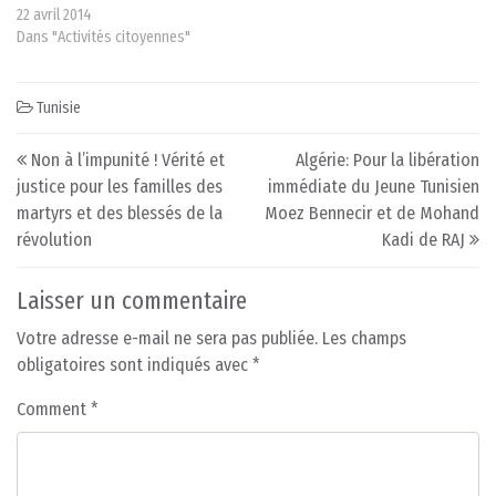
22 avril 2014
Dans "Activités citoyennes"
Tunisie
Post navigation
Non à l’impunité ! Vérité et
Algérie: Pour la libération
justice pour les familles des
immédiate du Jeune Tunisien
martyrs et des blessés de la
Moez Bennecir et de Mohand
révolution
Kadi de RAJ
Laisser un commentaire
Votre adresse e-mail ne sera pas publiée.
Les champs
obligatoires sont indiqués avec
*
Comment
*