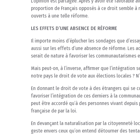
L’opinion est partagée. Après y avoir été favorable a
proportion de Français opposés à ce droit semble à
ouverts à une telle réforme.
LES EFFETS D’UNE ABSENCE DE RÉFORME
Il importe moins d’éplucher les sondages que d’essaye
aussi sur les effets d’une absence de réforme. Les 
serait de nature à favoriser les communautarismes et
Mais peut-on, à l’inverse, affirmer que l’intégration 
notre pays le droit de vote aux élections locales ? N’e
En donnant le droit de vote à des étrangers qui se c
favoriser l’intégration de ces derniers à la communau
peut être accordé qu’à des personnes vivant depuis p
française de par la loi.
En devançant la naturalisation par la citoyenneté lo
geste envers ceux qu’on entend détourner des tent