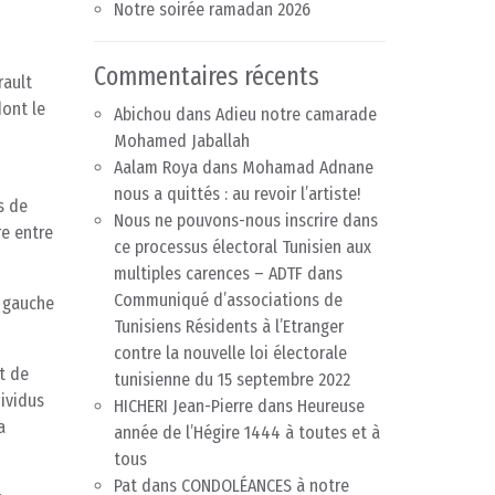
Notre soirée ramadan 2026
Commentaires récents
rault
dont le
Abichou
dans
Adieu notre camarade
Mohamed Jaballah
Aalam Roya
dans
Mohamad Adnane
nous a quittés : au revoir l’artiste!
s de
Nous ne pouvons-nous inscrire dans
re entre
ce processus électoral Tunisien aux
multiples carences – ADTF
dans
Communiqué d’associations de
à gauche
Tunisiens Résidents à l’Etranger
contre la nouvelle loi électorale
t de
tunisienne du 15 septembre 2022
dividus
HICHERI Jean-Pierre
dans
Heureuse
a
année de l’Hégire 1444 à toutes et à
tous
Pat
dans
CONDOLÉANCES à notre