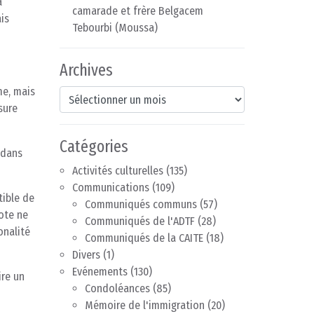
a
camarade et frère Belgacem
is
Tebourbi (Moussa)
Archives
me, mais
Archives
sure
Catégories
 dans
Activités culturelles
(135)
Communications
(109)
tible de
Communiqués communs
(57)
vote ne
Communiqués de l'ADTF
(28)
onalité
Communiqués de la CAITE
(18)
Divers
(1)
Evénements
(130)
ire un
Condoléances
(85)
Mémoire de l'immigration
(20)