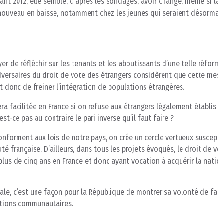
vant 2012, elle semble, d’après les sondages, avoir changé, même si l
 nouveau en baisse, notamment chez les jeunes qui seraient désorma
r de réfléchir sur les tenants et les aboutissants d’une telle réfor
adversaires du droit de vote des étrangers considèrent que cette me
 donc de freiner l’intégration de populations étrangères.
sera facilitée en France si on refuse aux étrangers légalement établis
st-ce pas au contraire le pari inverse qu’il faut faire ?
onforment aux lois de notre pays, on crée un cercle vertueux suscep
té française. D’ailleurs, dans tous les projets évoqués, le droit de 
lus de cinq ans en France et donc ayant vocation à acquérir la nati
cale, c’est une façon pour la République de montrer sa volonté de fa
ations communautaires.