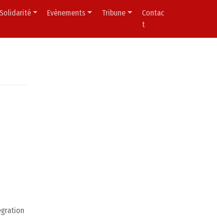
Solidarité
Evènements
Tribune
Contac
t
égration