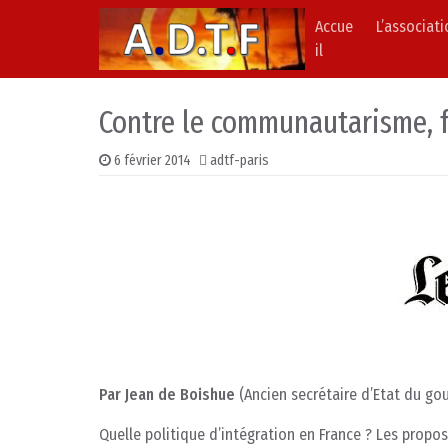
Accue
L’associat
Skip to content
Main Navigation
il
Contre le communautarisme, fa
6 février 2014
adtf-paris
Par Jean de Boishue
(Ancien secrétaire d’Etat du g
Quelle politique d’intégration en France ? Les propo