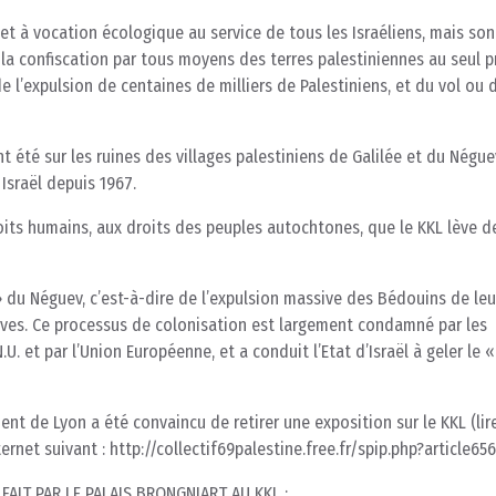
et à vocation écologique au service de tous les Israéliens, mais son
t la confiscation par tous moyens des terres palestiniennes au seul p
e l’expulsion de centaines de milliers de Palestiniens, et du vol ou 
ont été sur les ruines des villages palestiniens de Galilée et du Négue
 Israël depuis 1967.
roits humains, aux droits des peuples autochtones, que le KKL lève 
 » du Néguev, c’est-à-dire de l’expulsion massive des Bédouins de leu
erves. Ce processus de colonisation est largement condamné par les
U. et par l’Union Européenne, et a conduit l’Etat d’Israël à geler le «
 de Lyon a été convaincu de retirer une exposition sur le KKL (lire
ernet suivant : http://collectif69palestine.free.fr/spip.php?article656
AIT PAR LE PALAIS BRONGNIART AU KKL :