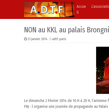
Accue
L’associat
Skip to content
Main Navigation
il
NON au KKL au palais Brongnia
21 janvier 2014
adtf-paris
Le dimanche 2 Février 2014 de 10 H à 20 H, l’antenne 
FNJ -) organise une journée de propagande au Palais