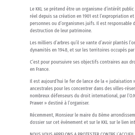
Le KKL se prétend être un organisme d’intérêt public 
réel depuis sa création en 1901 est l’expropriation e
personnes ou d’organismes juifs. Il est responsable d
destruction de leur patrimoine.
Les milliers d’arbres qu’il se vante d’avoir plantés l’
dynamités en 1948, et sur les territoires occupés par
C’est pour poursuivre ses objectifs contraires aux d
en France.
Il est aujourd’hui le fer de lance de la « judaïsation
ancestrales pour les concentrer dans des villes-rés
nombreux défenseurs du droit international, par l’O.N.
Prawer » destiné à l’organiser.
Récemment, Monsieur le maire du 8ème arrondissement
dossier sur cet événement et sur le KKL sur le lien int
NOUS VOUS APPELONS A PROTESTER CONTRE L’ACCUEIL F