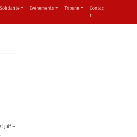
Solidarité
Evènements
Tribune
Contac
t
l Juif –
.