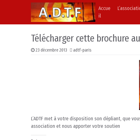
Accue
L’associat
Skip to content
Main Navigation
il
Télécharger cette brochure au
23 décembre 2013
adtf-paris
L’ADTF met à votre disposition son dépliant, que vou
association et nous apporter votre soutien