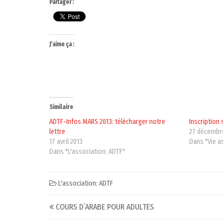
Partager :
J’aime ça :
Similaire
ADTF-Infos MARS 2013: télécharger notre
Inscription 
lettre
27 décembr
17 avril 2013
Dans "Vie a
Dans "L'association: ADTF"
L'association: ADTF
Post navigation
COURS D’ARABE POUR ADULTES