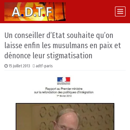
Skip to content
Main Navigation
Un conseiller d’Etat souhaite qu’on
laisse enfin les musulmans en paix et
dénonce leur stigmatisation
15 juillet 2013
adtf-paris