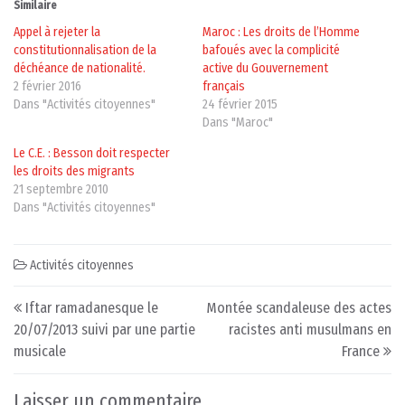
Similaire
Appel à rejeter la
Maroc : Les droits de l’Homme
constitutionnalisation de la
bafoués avec la complicité
déchéance de nationalité.
active du Gouvernement
2 février 2016
français
Dans "Activités citoyennes"
24 février 2015
Dans "Maroc"
Le C.E. : Besson doit respecter
les droits des migrants
21 septembre 2010
Dans "Activités citoyennes"
Activités citoyennes
Post navigation
Iftar ramadanesque le
Montée scandaleuse des actes
20/07/2013 suivi par une partie
racistes anti musulmans en
musicale
France
Laisser un commentaire