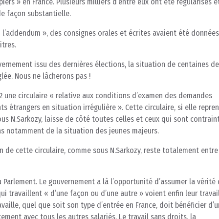
piers » en France. Plusieurs milliers d’entre eux ont été régularisés e
de façon substantielle.
« l’addendum », des consignes orales et écrites avaient été donnée
itres.
rnement issu des dernières élections, la situation de centaines de
glée. Nous ne lâcherons pas !
012 une circulaire « relative aux conditions d’examen des demandes
étrangers en situation irrégulière ». Cette circulaire, si elle repre
ous N.Sarkozy, laisse de côté toutes celles et ceux qui sont contrain
cas notamment de la situation des jeunes majeurs.
ion de cette circulaire, comme sous N.Sarkozy, reste totalement entre
 Parlement. Le gouvernement a là l’opportunité d’assumer la vérité
ui travaillent « d’une façon ou d’une autre » voient enfin leur travai
vaille, quel que soit son type d’entrée en France, doit bénéficier d’u
ement avec tous les autres salariés. Le travail sans droits, la