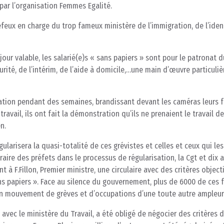
ar l’organisation Femmes Egalité.
efeux en charge du trop fameux ministère de l’immigration, de l’iden
jour valable, les salarié(e)s « sans papiers » sont pour le patronat d
urité, de l’intérim, de l’aide à domicile,…une main d’œuvre particuli
sation pendant des semaines, brandissant devant les caméras leurs f
ravail, ils ont fait la démonstration qu’ils ne prenaient le travail de
n.
gularisera la quasi-totalité de ces grévistes et celles et ceux qui le
itraire des préfets dans le processus de régularisation, la Cgt et dix 
à F.Fillon, Premier ministre, une circulaire avec des critères object
ans papiers ». Face au silence du gouvernement, plus de 6000 de ce
n mouvement de grèves et d’occupations d’une toute autre ampleur
en avec le ministère du Travail, a été obligé de négocier des critères 