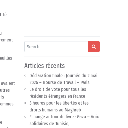
tité
u
èrement
Search
euilles
Articles récents
Déclaration finale : Journée du 2 mai
2026 – Bourse de Travail – Paris
s avaient
Le droit de vote pour tous les
autres
résidents étrangers en France
ifs
5 heures pour les libertés et les
s femmes
droits humains au Maghreb
.
Echange autour du livre : Gaza – Voix
de
solidaires de Tunisie,