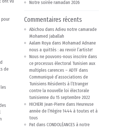
t ont vu
Notre soirée ramadan 2026
Commentaires récents
s pour
Abichou
dans
Adieu notre camarade
Mohamed Jaballah
Aalam Roya
dans
Mohamad Adnane
nous a quittés : au revoir l’artiste!
Nous ne pouvons-nous inscrire dans
nd
ce processus électoral Tunisien aux
ts de
multiples carences – ADTF
dans
Communiqué d’associations de
Tunisiens Résidents à l’Etranger
 les
contre la nouvelle loi électorale
tunisienne du 15 septembre 2022
HICHERI Jean-Pierre
dans
Heureuse
 des
année de l’Hégire 1444 à toutes et à
l
tous
n
Pat
dans
CONDOLÉANCES à notre