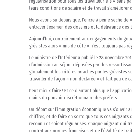
régularisation pour tous les travailleur-e-s « sans pa
leurs conditions de salaire et de travail s’améliorer 
Nous avons su depuis que, l’encre à peine sèche de 
entraver l’examen des dossiers et la délivrance des t
Aujourd’hui, contrairement aux engagements du gouve
grévistes alors « mis de côté » n’est toujours pas ré
Le ministre de l’Intérieur a publié le 28 novembre 2
d’admission au séjour déposées par des ressortissants 
globalement les critères arrachés par les grévistes s
travailler de façon « non déclarée » et fait peu de 
Peut mieux faire ! Et ce d’autant plus que l’applicat
mains du pouvoir discrétionnaire des préfets.
Un débat sur l’immigration économique va s’ouvrir au
chiffres, et de faire en sorte que tous ces migrants q
reconnu et soient régularisés. Chaque migrant qui tra
contrat aux normes françaises et de l’égalité de trait