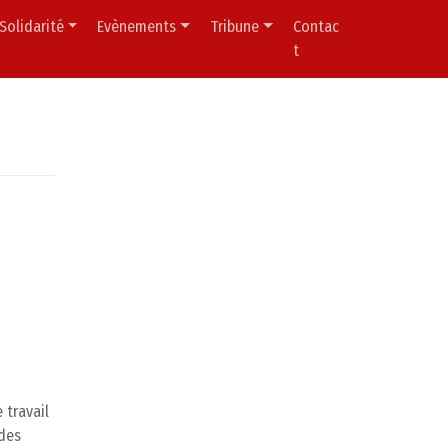
Solidarité
Evènements
Tribune
Contac
t
 travail
 des