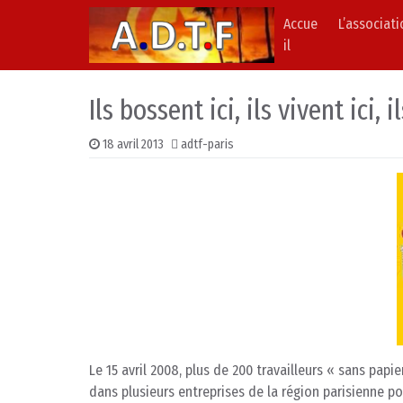
Accue
L’associat
Skip to content
Main Navigation
il
Ils bossent ici, ils vivent ici, il
18 avril 2013
adtf-paris
Le 15 avril 2008, plus de 200 travailleurs « sans papi
dans plusieurs entreprises de la région parisienne pou