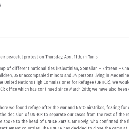
/
ir peaceful protest on Thursday, April 11th, in Tunis
p of different nationalities (Palestinian, Somalian – Eritrean – Ch
children, 35 unaccompanied minors and 34 persons living in Medenin
the United Nations High Commissioner for Refugee (UNHCR). We would
NHCR office which has continued since March 26th; we have also been
ere we found refuge after the war and NATO airstrikes, fearing for o
 the decision of UNHCR to separate our cases from the rest of the 
We spoke to the head of UNHCR Zarzis, Mr Hovig, who confirmed the f
 resettlement countries. The UNHCR has decided to close the camp a