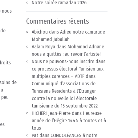
Notre soirée ramadan 2026
e nous
Commentaires récents
 de
Abichou
dans
Adieu notre camarade
Mohamed Jaballah
Aalam Roya
dans
Mohamad Adnane
nous a quittés : au revoir l’artiste!
Nous ne pouvons-nous inscrire dans
droits
ce processus électoral Tunisien aux
multiples carences – ADTF
dans
 soins de
Communiqué d’associations de
ou
Tunisiens Résidents à l’Etranger
a peu
contre la nouvelle loi électorale
tunisienne du 15 septembre 2022
HICHERI Jean-Pierre
dans
Heureuse
année de l’Hégire 1444 à toutes et à
les
tous
Pat
dans
CONDOLÉANCES à notre