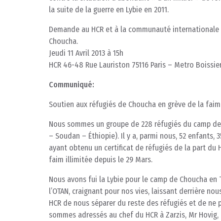
la suite de la guerre en Lybie en 2011.
Demande au HCR et à la communauté internationale d’
Choucha.
Jeudi 11 Avril 2013 à 15h
HCR 46-48 Rue Lauriston 75116 Paris – Metro Boissie
Communiqué:
Soutien aux réfugiés de Choucha en grève de la faim d
Nous sommes un groupe de 228 réfugiés du camp de C
– Soudan – Éthiopie). Il y a, parmi nous, 52 enfants
ayant obtenu un certificat de réfugiés de la part d
faim illimitée depuis le 29 Mars.
Nous avons fui la Lybie pour le camp de Choucha en T
l’OTAN, craignant pour nos vies, laissant derrière no
HCR de nous séparer du reste des réfugiés et de ne 
sommes adressés au chef du HCR à Zarzis, Mr Hovig, 