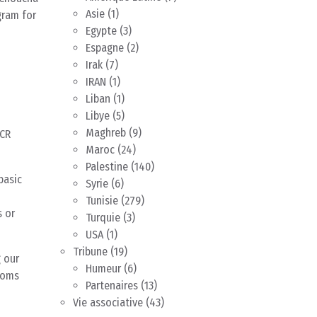
Asie
(1)
gram for
Egypte
(3)
Espagne
(2)
Irak
(7)
IRAN
(1)
Liban
(1)
Libye
(5)
Maghreb
(9)
HCR
Maroc
(24)
Palestine
(140)
basic
Syrie
(6)
Tunisie
(279)
s or
Turquie
(3)
USA
(1)
Tribune
(19)
g our
Humeur
(6)
stoms
Partenaires
(13)
Vie associative
(43)