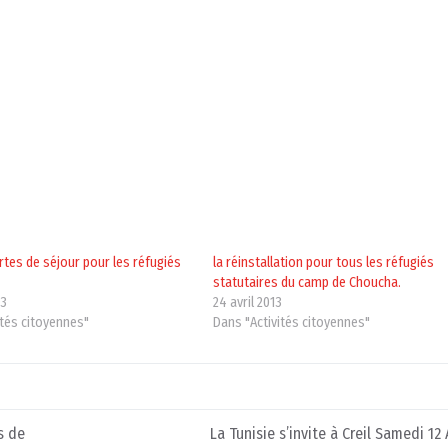
artes de séjour pour les réfugiés
la réinstallation pour tous les réfugiés
statutaires du camp de Choucha.
13
24 avril 2013
ités citoyennes"
Dans "Activités citoyennes"
s de
La Tunisie s’invite à Creil Samedi 12 A