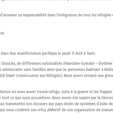
assumer sa responsabilité dans l’intégration de tous les réfugiés
res
ans leur manifestation pacifique le jeudi 11 Avril à Tunis
houcha, de différentes nationalités (Palestine-Somalie – Érythrée
, 35 adolescents sans familles ainsi que 34 personnes habitant à Méd
u HCR (Haut Commissariat aux Réfugiés). Nous avons entamé une greve
unisie où nous avons trouvé refuge, suite à la guerre et les frappes
us tout ce que nous possédions. Nous avons été surpris par la décisi
pas transmettre nos dossiers aux pays dotés de systèmes d’asile. N
qui nous confirmé son refus définitif de son organisation de transm