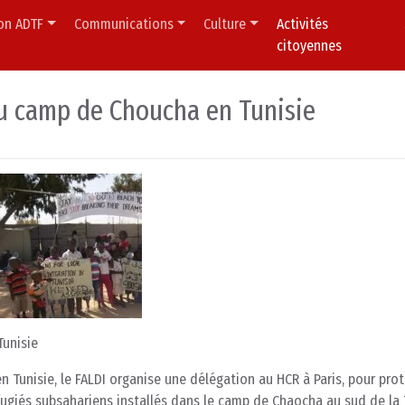
ion ADTF
Communications
Culture
Activités
citoyennes
du camp de Choucha en Tunisie
Tunisie
n Tunisie, le FALDI organise une délégation au HCR à Paris, pour pro
éfugiés subsahariens installés dans le camp de Chaocha au sud de la 