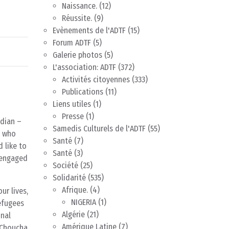
Naissance.
(12)
Réussite.
(9)
Evènements de l'ADTF
(15)
Forum ADTF
(5)
Galerie photos
(5)
L'association: ADTF
(372)
Activités citoyennes
(333)
Publications
(11)
Liens utiles
(1)
Presse
(1)
adian –
Samedis Culturels de l'ADTF
(55)
e who
Santé
(7)
 like to
Santé
(3)
 engaged
Société
(25)
Solidarité
(535)
Afrique.
(4)
ur lives,
NIGERIA
(1)
refugees
Algérie
(21)
inal
Amérique Latine
(7)
t Choucha