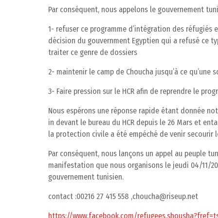
Par conséquent, nous appelons le gouvernement tunis
1- refuser ce programme d’intégration des réfugiés e
décision du gouvernment Egyptien qui a refusé ce t
traiter ce genre de dossiers
2- maintenir le camp de Choucha jusqu’à ce qu’une so
3- Faire pression sur le HCR afin de reprendre le pro
Nous espérons une réponse rapide étant donnée notre
in devant le bureau du HCR depuis le 26 Mars et enta
la protection civile a été empéché de venir secourir l
Par conséquent, nous lançons un appel au peuple tuni
manifestation que nous organisons le jeudi 04/11/201
gouvernement tunisien.
contact :00216 27 415 558 ,choucha@riseup.net
https://www.facebook.com/refugees.shousha?fref=t