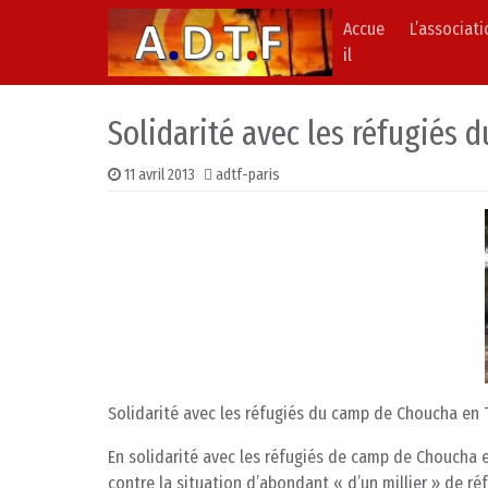
Accue
L’associat
Skip to content
Main Navigation
il
Solidarité avec les réfugiés 
11 avril 2013
adtf-paris
Solidarité avec les réfugiés du camp de Choucha en 
En solidarité avec les réfugiés de camp de Choucha e
contre la situation d’abondant « d’un millier » de r