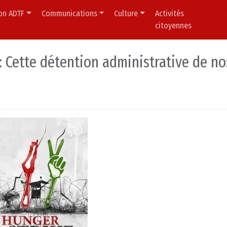
ion ADTF
Communications
Culture
Activités
citoyennes
: Cette détention administrative de no