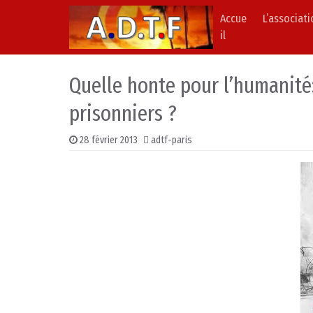
Accue
L’associat
Skip to content
Main Navigation
il
Quelle honte pour l’humanité
prisonniers ?
28 février 2013
adtf-paris