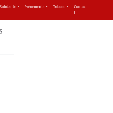
Solidarité
Evènements
Tribune
Contac
t
s