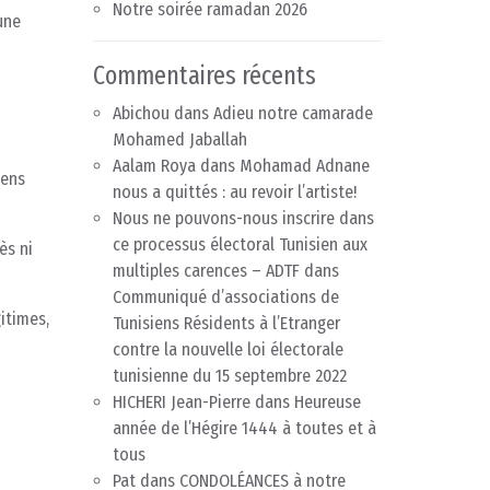
Notre soirée ramadan 2026
une
Commentaires récents
Abichou
dans
Adieu notre camarade
Mohamed Jaballah
Aalam Roya
dans
Mohamad Adnane
iens
nous a quittés : au revoir l’artiste!
Nous ne pouvons-nous inscrire dans
ce processus électoral Tunisien aux
ès ni
multiples carences – ADTF
dans
Communiqué d’associations de
gitimes,
Tunisiens Résidents à l’Etranger
contre la nouvelle loi électorale
tunisienne du 15 septembre 2022
HICHERI Jean-Pierre
dans
Heureuse
année de l’Hégire 1444 à toutes et à
tous
Pat
dans
CONDOLÉANCES à notre