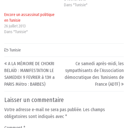
Dans "Tunisie"
Encore un assassinat politique
en Tunisie
26 juillet 2013
Dans "Tunisie"
Tunisie
Post navigation
A LA MÉMOIRE DE CHOKRI
Ce samedi après-midi, les
BELAÏD : MANIFESTATION LE
sympathisants de l’Association
SAMEDIDI 9 FEVRIER à 13H a
démocratique des Tunisiens de
PARIS Métro : BARBES)
France (ADTF)
Laisser un commentaire
Votre adresse e-mail ne sera pas publiée.
Les champs
obligatoires sont indiqués avec
*
Comment
*