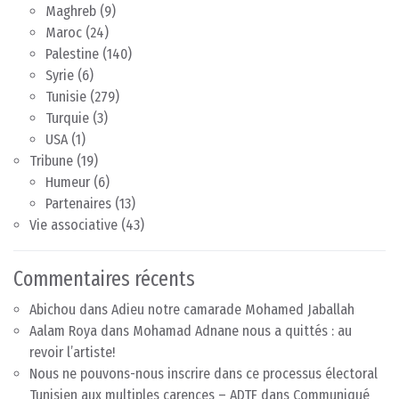
Maghreb
(9)
Maroc
(24)
Palestine
(140)
Syrie
(6)
Tunisie
(279)
Turquie
(3)
USA
(1)
Tribune
(19)
Humeur
(6)
Partenaires
(13)
Vie associative
(43)
Commentaires récents
Abichou
dans
Adieu notre camarade Mohamed Jaballah
Aalam Roya
dans
Mohamad Adnane nous a quittés : au
revoir l’artiste!
Nous ne pouvons-nous inscrire dans ce processus électoral
Tunisien aux multiples carences – ADTF
dans
Communiqué