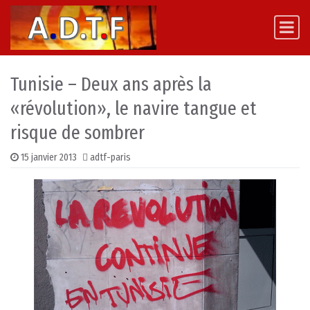
Skip to content
Main Navigation
Tunisie – Deux ans après la
«révolution», le navire tangue et
risque de sombrer
15 janvier 2013
adtf-paris