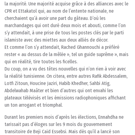
la majorité. Une majorité acquise grâce à des alliances avec le
CPR et Ettakatol qui, au nom de l’entente nationale, ne
cherchaient qu’à avoir une part du gâteau. D’où les
marchandages qui ont duré deux mois et abouti, comme l’on
s’y attendait, à une prise de tous les postes clés par le parti
islamiste avec des miettes aux deux alliés de décor.
Et comme l’on s’y attendait, Rached Ghannouchi a préféré
rester « au dessus de la mêlée », tel un guide suprême », mais
qui en réalité, tire toutes les ficelles.
Du coup, on a vu des têtes nouvelles qui n’on rien à voir avec
la réalité tunisienne. On citera, entre autres Rafik Abdessalem,
Lotfi Zitoun, Houcine Jaziri, Habib Khedher, Sahbi Atig,
Abdelwahab Maâter et bien d’autres qui ont envahi les
plateaux télévisés et les émissions radiophoniques affichant
un ton arrogant et triomphal.
Durant les premiers mois d’après les élections, Ennahdha ne
tarissait pas d’éloges sur les 9 mois du gouvernement
transitoire de Beji Caïd Essebsi. Mais dès qu’il a lancé son